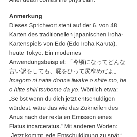
Anmerkung
Dieses Sprichwort steht auf der 6. von 48
Karten des traditionellen japanischen Iroha-
Kartenspiels von Edo (Edo Iroha Karuta),
heute Tokyo. Ein modernes
Anwendungsbeispiel: 「今頃になってどんな
言い訳をしても、屁をひって尻窄めだよ」
Imagoro ni natte donna iiwake o shite mo, he
o hitte shiri tsubome da yo
. Wörtlich etwa:
„Selbst wenn du dich jetzt entschuldigen
würdest, wäre das wie das Zukneifen des
Anus nach der rektalen Emission eines
Flatus incarceratus.“ Mit anderen Worten:
„Jetzt kommt jede Entschuldigung zu spät.“