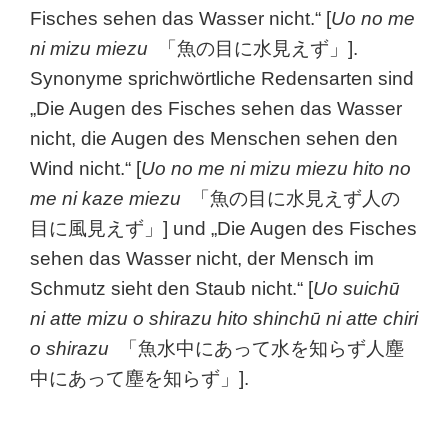
Fisches sehen das Wasser nicht.“ [
Uo no me
ni mizu miezu
「魚の目に水見えず」].
Synonyme sprichwörtliche Redensarten sind
„Die Augen des Fisches sehen das Wasser
nicht, die Augen des Menschen sehen den
Wind nicht.“ [
Uo no me ni mizu miezu hito no
me ni kaze miezu
「魚の目に水見えず人の
目に風見えず」] und „Die Augen des Fisches
sehen das Wasser nicht, der Mensch im
Schmutz sieht den Staub nicht.“ [
Uo suichū
ni atte mizu o shirazu hito shinchū ni atte chiri
o shirazu
「魚水中にあって水を知らず人塵
中にあって塵を知らず」].