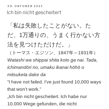
VERÖFFENTLICHT
29. OKTOBER 2017
AM
Ich bin nicht gescheitert
「私は失敗したことがない。た
だ、1万通りの、うまく行かない方
法を見つけただけだ。」
（トーマス・エジソン、1847年～1931年）
Watashi wa shippai shita koto ga nai. Tada,
ichimandōri no, umaku ikanai hōhō o
mitsuketa dake da
“I have not failed. I’ve just found 10,000 ways
that won’t work.”
„Ich bin nicht gescheitert. Ich habe nur
10.000 Wege gefunden, die nicht