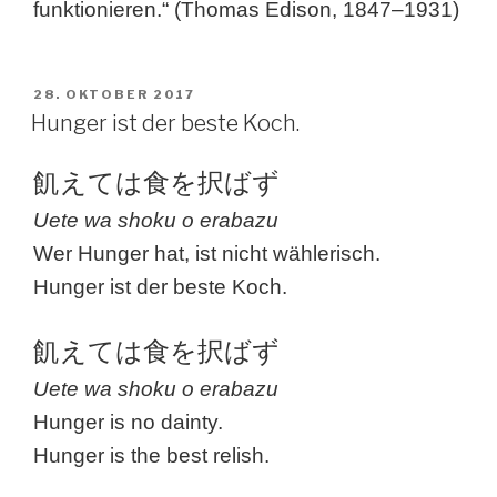
funktionieren.“ (Thomas Edison, 1847–1931)
VERÖFFENTLICHT
28. OKTOBER 2017
AM
Hunger ist der beste Koch.
飢えては食を択ばず
Uete wa shoku o erabazu
Wer Hunger hat, ist nicht wählerisch.
Hunger ist der beste Koch.
飢えては食を択ばず
Uete wa shoku o erabazu
Hunger is no dainty.
Hunger is the best relish.