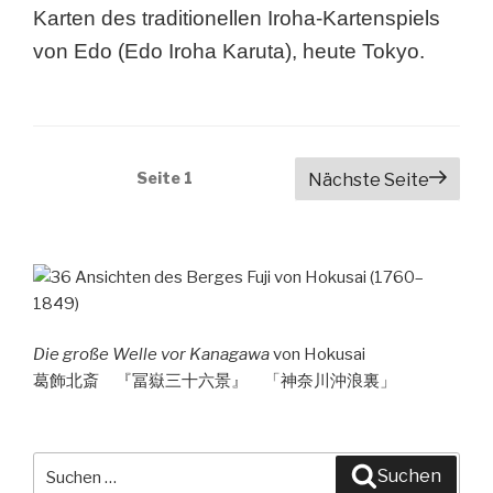
Karten des traditionellen Iroha-Kartenspiels
von Edo (Edo Iroha Karuta), heute Tokyo.
Beitragsnavigation
Seite
1
Nächste Seite
Die große Welle vor Kanagawa
von Hokusai
葛飾北斎 『冨嶽三十六景』 「神奈川沖浪裏」
Suche
Suchen
nach: