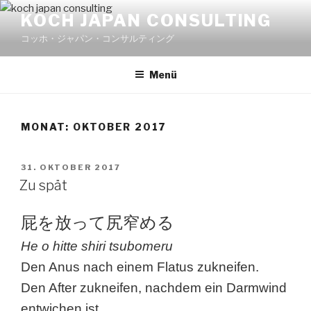
Zum
KOCH JAPAN CONSULTING
Inhalt
コッホ・ジャパン・コンサルティング
springen
Menü
MONAT:
OKTOBER 2017
VERÖFFENTLICHT
31. OKTOBER 2017
AM
Zu spät
屁を放って尻窄める
He o hitte shiri tsubomeru
Den Anus nach einem Flatus zukneifen.
Den After zukneifen, nachdem ein Darmwind
entwichen ist.