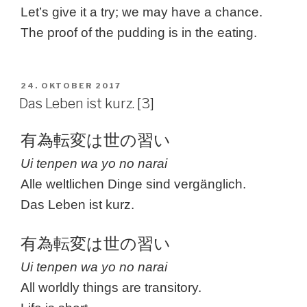
Let’s give it a try; we may have a chance.
The proof of the pudding is in the eating.
VERÖFFENTLICHT
24. OKTOBER 2017
AM
Das Leben ist kurz. [3]
有為転変は世の習い
Ui tenpen wa yo no narai
Alle weltlichen Dinge sind vergänglich.
Das Leben ist kurz.
有為転変は世の習い
Ui tenpen wa yo no narai
All worldly things are transitory.