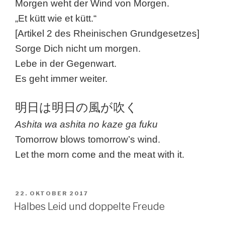
Morgen weht der Wind von Morgen.
„Et kütt wie et kütt.“
[Artikel 2 des Rheinischen Grundgesetzes]
Sorge Dich nicht um morgen.
Lebe in der Gegenwart.
Es geht immer weiter.
明日は明日の風が吹く
Ashita wa ashita no kaze ga fuku
Tomorrow blows tomorrow’s wind.
Let the morn come and the meat with it.
VERÖFFENTLICHT
22. OKTOBER 2017
AM
Halbes Leid und doppelte Freude