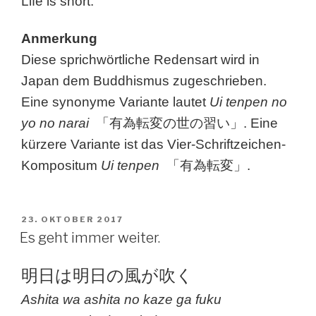
Life is short.
Anmerkung
Diese sprichwörtliche Redensart wird in
Japan dem Buddhismus zugeschrieben.
Eine synonyme Variante lautet
Ui tenpen no
yo no narai
「有為転変の世の習い」. Eine
kürzere Variante ist das Vier-Schriftzeichen-
Kompositum
Ui tenpen
「有為転変」.
VERÖFFENTLICHT
23. OKTOBER 2017
AM
Es geht immer weiter.
明日は明日の風が吹く
Ashita wa ashita no kaze ga fuku