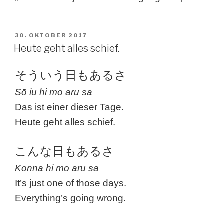
VERÖFFENTLICHT
30. OKTOBER 2017
AM
Heute geht alles schief.
そういう日もあるさ
Sō iu hi mo aru sa
Das ist einer dieser Tage.
Heute geht alles schief.
こんな日もあるさ
Konna hi mo aru sa
It’s just one of those days.
Everything’s going wrong.