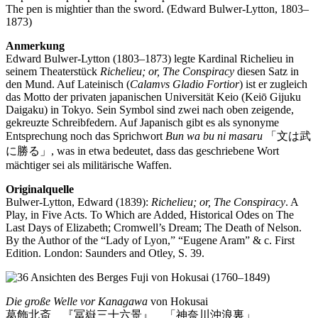
The pen is mightier than the sword. (Edward Bulwer-Lytton, 1803–
1873)
Anmerkung
Edward Bulwer-Lytton (1803–1873) legte Kardinal Richelieu in
seinem Theaterstück
Richelieu; or, The Conspiracy
diesen Satz in
den Mund. Auf Lateinisch (
Calamvs Gladio Fortior
) ist er zugleich
das Motto der privaten japanischen Universität Keio (Keiō Gijuku
Daigaku) in Tokyo. Sein Symbol sind zwei nach oben zeigende,
gekreuzte Schreibfedern. Auf Japanisch gibt es als synonyme
Entsprechung noch das Sprichwort
Bun wa bu ni masaru
「文は武
に勝る」, was in etwa bedeutet, dass das geschriebene Wort
mächtiger sei als militärische Waffen.
Originalquelle
Bulwer-Lytton, Edward (1839):
Richelieu; or, The Conspiracy
. A
Play, in Five Acts. To Which are Added, Historical Odes on The
Last Days of Elizabeth; Cromwell’s Dream; The Death of Nelson.
By the Author of the “Lady of Lyon,” “Eugene Aram” & c. First
Edition. London: Saunders and Otley, S. 39.
Die große Welle vor Kanagawa
von Hokusai
葛飾北斎 『冨嶽三十六景』 「神奈川沖浪裏」