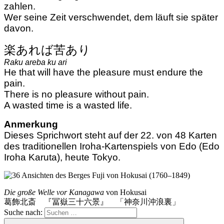
zahlen.
Wer seine Zeit verschwendet, dem läuft sie später
davon.
楽あれば苦あり
Raku areba ku ari
He that will have the pleasure must endure the
pain.
There is no pleasure without pain.
A wasted time is a wasted life.
Anmerkung
Dieses Sprichwort steht auf der 22. von 48 Karten
des traditionellen Iroha-Kartenspiels von Edo (Edo
Iroha Karuta), heute Tokyo.
Die große Welle vor Kanagawa
von Hokusai
葛飾北斎 『冨嶽三十六景』 「神奈川沖浪裏」
Suche nach: