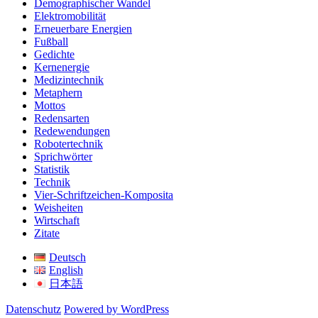
Demographischer Wandel
Elektromobilität
Erneuerbare Energien
Fußball
Gedichte
Kernenergie
Medizintechnik
Metaphern
Mottos
Redensarten
Redewendungen
Robotertechnik
Sprichwörter
Statistik
Technik
Vier-Schriftzeichen-Komposita
Weisheiten
Wirtschaft
Zitate
Deutsch
English
日本語
Datenschutz
Powered by WordPress