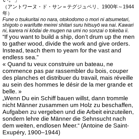
（アントワーヌ・ド・サン＝テグジュペリ、1900年～1944
年）
Fune o tsukuritai no nara, otokodomo o mori ni atsumetari,
shigoto o warifutte meirei shitari suru hitsuyō wa nai. Kawari
ni, karera ni kōdai de mugen na umi no sonzai o tokeba ii.
“If you want to build a ship, don’t drum up the men
to gather wood, divide the work and give orders.
Instead, teach them to yearn for the vast and
endless sea.”
« Quand tu veux construire un bateau, ne
commence pas par rassembler du bois, couper
des planches et distribuer du travail, mais réveille
au sein des hommes le désir de la mer grande et
belle. »
„Wenn Du ein Schiff bauen willst, dann trommle
nicht Männer zusammen um Holz zu beschaffen,
Aufgaben zu vergeben und die Arbeit einzuteilen,
sondern lehre die Männer die Sehnsucht nach
dem weiten, endlosen Meer.“ (Antoine de Saint-
Exupéry, 1900–1944)