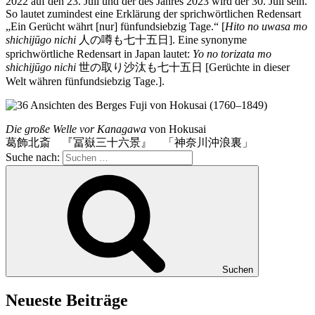
2022 auf den 23. Juli und der des Jahres 2023 wird der 30. Juli sein.
So lautet zumindest eine Erklärung der sprichwörtlichen Redensart
„Ein Gerücht währt [nur] fünfundsiebzig Tage.“ [
Hito no uwasa mo
shichijūgo nichi
人の噂も七十五日]. Eine synonyme
sprichwörtliche Redensart in Japan lautet:
Yo no torizata mo
shichijūgo nichi
世の取り沙汰も七十五日 [Gerüchte in dieser
Welt währen fünfundsiebzig Tage.].
Die große Welle vor Kanagawa
von Hokusai
葛飾北斎 『冨嶽三十六景』 「神奈川沖浪裏」
Suche nach:
Suchen
Neueste Beiträge