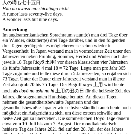
人の噂も七十五日
Hito no uwasa mo shichijūgo nichi
A rumor lasts seventy-five days.
A wonder lasts but nine days.
Anmerkung
Im angloamerikanischen Sprachraum staunt(e) man drei Tage über
ein Wunder, diskutiert(e) drei Tage darüber, und in den folgenden
drei Tagen gerät/geriet es möglicherweise schon wieder in
Vergessenheit. In Japan verstand man in vormoderner Zeit unter den
Jahreszeiten neben Frühling, Sommer, Herbst und Winter noch die
jeweils 18 Tage [
doyō
土用] vor diesen klassischen vier Jahrzeiten
als fünfte Jahreszeit: 4 mal 18 = 72 Tage. Legte man pro Jahr 365
Tage zugrunde und teilte diese durch 5 Jahreszeiten, so ergäben sich
73 Tage. Unter der Dauer einer Jahreszeit verstand man in älterer
Zeit also grob 70 bis 75 Tage. Der Begriff
doyō
土用 wird heute
noch als
doyō no ushi no hi
土用の丑の日 für die heißeste Zeit des
Jahres, die sogenannten Hundstage benutzt. An diesen Tagen
nehmen die gesundheitsbewußte Japanerin und der
gesundheitsbewußte Japaner wie selbstverständlich auch heute noch
möglichst ein Aalgericht zu sich, um diese extrem schwüle und
heiße Zeit gut zu überstehen. Die sommerlichen Doyō-Tage dauern
etwa vom 19. Juli bis zum 7. August. Der mondkalendarisch
heißeste Tag des Jahres 2021 fiel auf den 28. Juli, der des Jahres