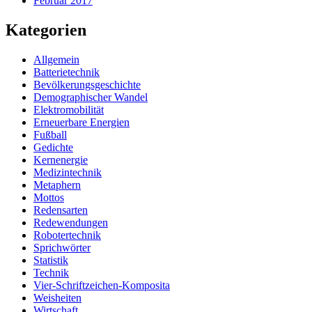
Februar 2017
Kategorien
Allgemein
Batterietechnik
Bevölkerungsgeschichte
Demographischer Wandel
Elektromobilität
Erneuerbare Energien
Fußball
Gedichte
Kernenergie
Medizintechnik
Metaphern
Mottos
Redensarten
Redewendungen
Robotertechnik
Sprichwörter
Statistik
Technik
Vier-Schriftzeichen-Komposita
Weisheiten
Wirtschaft