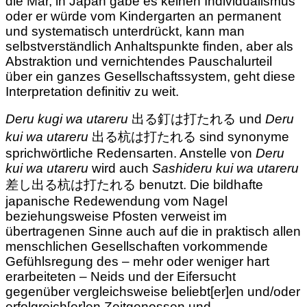
die Mär, in Japan gäbe es keinen Individualismus
oder er würde vom Kindergarten an permanent
und systematisch unterdrückt, kann man
selbstverständlich Anhaltspunkte finden, aber als
Abstraktion und vernichtendes Pauschalurteil
über ein ganzes Gesellschaftssystem, geht diese
Interpretation definitiv zu weit.
Deru kugi wa utareru
出る釘は打たれる und
Deru
kui wa utareru
出る杭は打たれる sind synonyme
sprichwörtliche Redensarten. Anstelle von
Deru
kui wa utareru
wird auch
Sashideru kui wa utareru
差し出る杭は打たれる benutzt. Die bildhafte
japanische Redewendung vom Nagel
beziehungsweise Pfosten verweist im
übertragenen Sinne auch auf die in praktisch allen
menschlichen Gesellschaften vorkommende
Gefühlsregung des – mehr oder weniger hart
erarbeiteten – Neids und der Eifersucht
gegenüber vergleichsweise beliebt[er]en und/oder
erfolgreich[er]en Zeitgenossen und