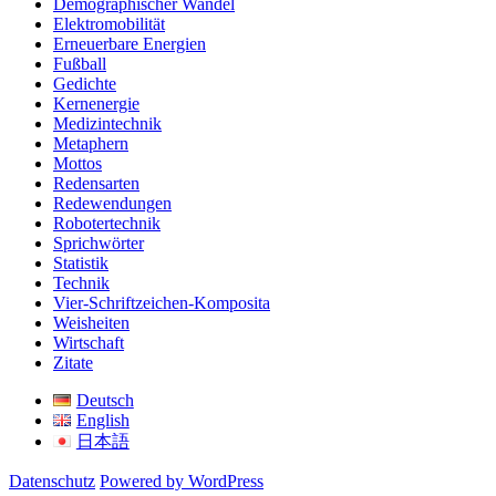
Demographischer Wandel
Elektromobilität
Erneuerbare Energien
Fußball
Gedichte
Kernenergie
Medizintechnik
Metaphern
Mottos
Redensarten
Redewendungen
Robotertechnik
Sprichwörter
Statistik
Technik
Vier-Schriftzeichen-Komposita
Weisheiten
Wirtschaft
Zitate
Deutsch
English
日本語
Datenschutz
Powered by WordPress