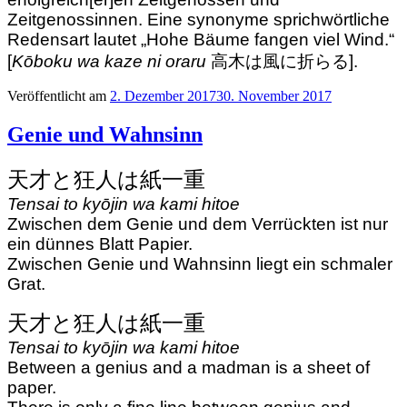
Zeitgenossinnen. Eine synonyme sprichwörtliche
Redensart lautet „Hohe Bäume fangen viel Wind.“
[
Kōboku wa kaze ni oraru
高木は風に折らる].
Veröffentlicht am
2. Dezember 2017
30. November 2017
Genie und Wahnsinn
天才と狂人は紙一重
Tensai to kyōjin wa kami hitoe
Zwischen dem Genie und dem Verrückten ist nur
ein dünnes Blatt Papier.
Zwischen Genie und Wahnsinn liegt ein schmaler
Grat.
天才と狂人は紙一重
Tensai to kyōjin wa kami hitoe
Between a genius and a madman is a sheet of
paper.