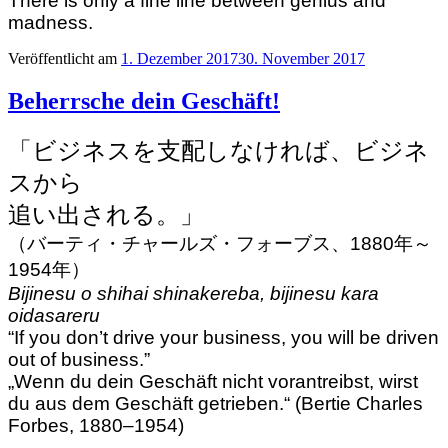
There is only a fine line between genius and
madness.
Veröffentlicht am
1. Dezember 2017
30. November 2017
Beherrsche dein Geschäft!
「ビジネスを支配しなければ、ビジネ
スから
追い出される。」
（バーティ・チャールズ・フォーブス、1880年～
1954年）
Bijinesu o shihai shinakereba, bijinesu kara
oidasareru
“If you don’t drive your business, you will be driven
out of business.”
„Wenn du dein Geschäft nicht vorantreibst, wirst
du aus dem Geschäft getrieben.“ (Bertie Charles
Forbes, 1880–1954)