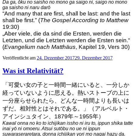
Da ga, ōku no saisho no mono ga saigo ni, saigo no mono
ga saisho ni naru darō
“And many that are first, shall be last: and the last
shall be first.” (
The Gospel According to Matthew
19:30)
„Aber viele, die da sind die Ersten, werden die
Letzten, und die Letzten werden die Ersten sein.“
(
Evangelium nach Matthäus
, Kapitel 19, Vers 30)
Veröffentlicht am
24. Dezember 2017
29. Dezember 2017
Was ist Relativität?
「可愛い女の子と一時間一緒にいると、一分しか
経っていないように思える。熱いストーブの上に
一分座らせられたら、どんな一時間よりも長いは
ずだ。相対性とはそれである。」（アルベルト・
アインシュタイン、1879年～1955年）
Kawaī onna no ko to ichijikan issho ni iru to, ippun shika tatte
inai yō ni omoeru. Atsui sutōbu no ue ni ippun
suwaraseraretara, donna ichijikan yori mo nagai hazu da.