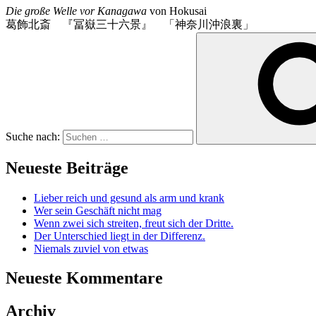
Die große Welle vor Kanagawa
von Hokusai
葛飾北斎 『冨嶽三十六景』 「神奈川沖浪裏」
Suche nach:
Neueste Beiträge
Lieber reich und gesund als arm und krank
Wer sein Geschäft nicht mag
Wenn zwei sich streiten, freut sich der Dritte.
Der Unterschied liegt in der Differenz.
Niemals zuviel von etwas
Neueste Kommentare
Archiv