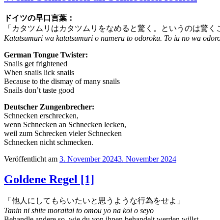
ドイツの早口言葉：
「カタツムリはカタツムリをなめると驚く。というのは驚く
Katatsumuri wa katatsumuri o nameru to odoroku. To iu no wa odoro
German Tongue Twister:
Snails get frightened
When snails lick snails
Because to the dismay of many snails
Snails don’t taste good
Deutscher Zungenbrecher:
Schnecken erschrecken,
wenn Schnecken an Schnecken lecken,
weil zum Schrecken vieler Schnecken
Schnecken nicht schmecken.
Veröffentlicht am
3. November 2024
3. November 2024
Goldene Regel [1]
「他人にしてもらいたいと思うような行為をせよ」
Tanin ni shite moraitai to omou yō na kōi o seyo
Behandle andere so, wie du von ihnen behandelt werden willst.