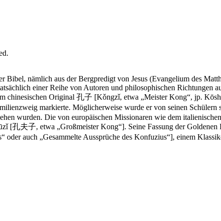
ed.
 Bibel, nämlich aus der Bergpredigt von Jesus (Evangelium des Matthä
tatsächlich einer Reihe von Autoren und philosophischen Richtungen au
Z.), im chinesischen Original 孔子 [Kǒngzǐ, etwa „Meister Kong“, jp. 
ienzweig markierte. Möglicherweise wurde er von seinen Schülern schl
ehen wurden. Die von europäischen Missionaren wie dem italienischen Je
ūzǐ [孔夫子, etwa „Großmeister Kong“]. Seine Fassung der Goldenen 
 oder auch „Gesammelte Aussprüche des Konfuzius“], einem Klassiker