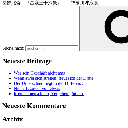
葛飾北斎 『冨嶽三十六景』 「神奈川沖浪裏」
Suche nach:
Neueste Beiträge
Wer sein Geschäft nicht mag
Wenn zwei sich streiten, freut sich der Dritte.
Der Unterschied liegt in der Differenz.
Niemals zuviel von etwas
Irren ist menschlich, Vergeben göttlich.
Neueste Kommentare
Archiv