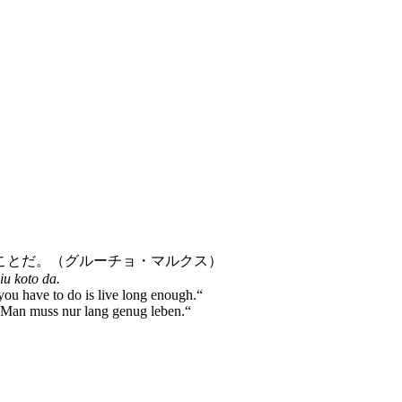
ことだ。（グルーチョ・マルクス）
iu koto da.
 you have to do is live long enough.“
. Man muss nur lang genug leben.“