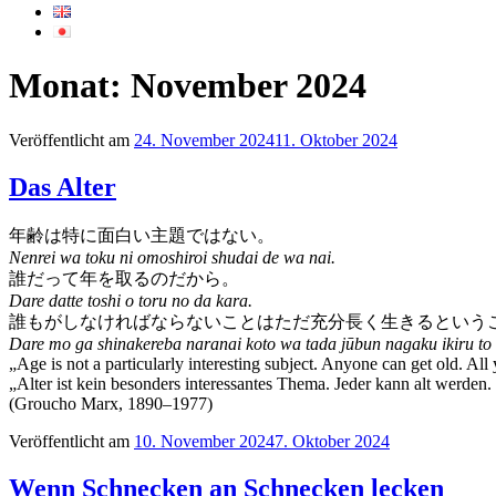
Monat:
November 2024
Veröffentlicht am
24. November 2024
11. Oktober 2024
Das Alter
年齢は特に面白い主題ではない。
Nenrei wa toku ni omoshiroi shudai de wa nai.
誰だって年を取るのだから。
Dare datte toshi o toru no da kara.
誰もがしなければならないことはただ充分長く生きるという
Dare mo ga shinakereba naranai koto wa tada jūbun nagaku ikiru to 
„Age is not a particularly interesting subject. Anyone can get old. All
„Alter ist kein besonders interessantes Thema. Jeder kann alt werden
(Groucho Marx, 1890–1977)
Veröffentlicht am
10. November 2024
7. Oktober 2024
Wenn Schnecken an Schnecken lecken