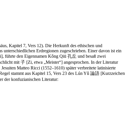
us, Kapitel 7, Vers 12). Die Herkunft des ethischen und
s unterschiedlichen Erdregionen zugeschrieben. Einer davon ist ein
Kōshi], führte den Eigennamen Kǒng Qiū 孔丘 und besaß zwei
icht mit 子 [Zi, etwa „Meister“] angesprochen. In der Literatur
suiten Matteo Ricci (1552–1610) später verbreitete latinisierte
Regel stammt aus Kapitel 15, Vers 23 des Lún Yǔ 論語 [Kurzzeichen
 der konfuzianischen Literatur: