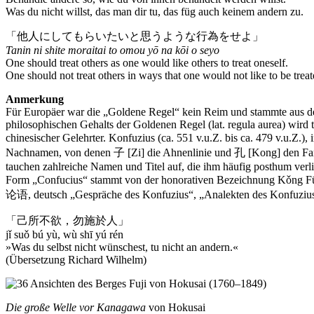
Was du nicht willst, das man dir tu, das füg auch keinem andern zu.
「他人にしてもらいたいと思うような行為をせよ」
Tanin ni shite moraitai to omou yō na kōi o seyo
One should treat others as one would like others to treat oneself.
One should not treat others in ways that one would not like to be treat
Anmerkung
Für Europäer war die „Goldene Regel“ kein Reim und stammte aus der
philosophischen Gehalts der Goldenen Regel (lat. regula aurea) wird 
chinesischer Gelehrter. Konfuzius (ca. 551 v.u.Z. bis ca. 479 v.u.
Nachnamen, von denen 子 [Zi] die Ahnenlinie und 孔 [Kong] den Famil
tauchen zahlreiche Namen und Titel auf, die ihm häufig posthum verli
Form „Confucius“ stammt von der honorativen Bezeichnung Kǒng F
论语, deutsch „Gespräche des Konfuzius“, „Analekten des Konfuzius“
「己所不欲，勿施於人」
jǐ suǒ bú yù, wù shī yú rén
»Was du selbst nicht wünschest, tu nicht an andern.«
(Übersetzung Richard Wilhelm)
Die große Welle vor Kanagawa
von Hokusai