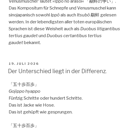
Venusmuschel“ lautet »Ippō no arasoi« 「鷸蚌の争い」.
Das Kompositum für Schnepfe und Venusmuschel kann
sinojapanisch sowohl
Ippō
als auch
Itsubō
鷸蚌 gelesen
werden. In der lebendigsten aller toten europäischen
Sprachen ist diese Weisheit auch als
Duobus litigantibus
tertius gaudet
und
Duobus certantibus tertius
gaudet
bekannt.
VERÖFFENTLICHT
19. JULI 2026
AM
Der Unterschied liegt in der Differenz.
「五十歩百歩」
Gojippo hyappo
Fünfzig Schritte oder hundert Schritte.
Das ist Jacke wie Hose.
Das ist gehüpft wie gesprungen.
「五十歩百歩」