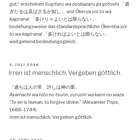
gut.“ erscheinen
Sugitaru wa oyobazaru ga gotoshi
「過
ぎたるは及ばざるが如し」 und
Ōkerya yoi to wa
kagiranai
「多けりゃよいとは限らない」
beziehungsweise das standardsprachliche
Ōkereba yoi
to wa kagiranai
「多ければよいとは限らない」
weitgehend bedeutungsgleich.
VERÖFFENTLICHT
5. JULI 2026
AM
Irren ist menschlich, Vergeben göttlich.
「過ちは人の常、許しは神の業」
Ayamachi wa hito no tsune, yurushi wa kami no waza
“To err is human, to forgive divine.” (Alexander Pope,
1688–1744)
Irren ist menschlich, Vergeben göttlich.