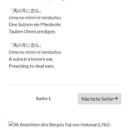
「馬の耳に念仏」
Uma no mimi ni nenbutsu
Eine Sutra in ein Pferdeohr.
Tauben Ohren predigen.
「馬の耳に念仏」
Uma no mimi ni nenbutsu
A sutra in a horse’s ear.
Preaching to deaf ears.
Beitragsnavigation
Seite
1
Nächste Seite