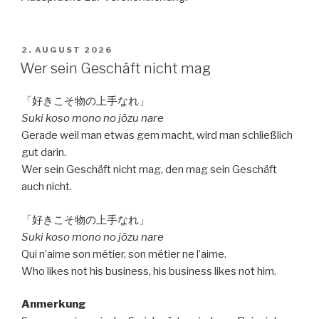
VERÖFFENTLICHT
2. AUGUST 2026
AM
Wer sein Geschäft nicht mag
「好きこそ物の上手なれ」
Suki koso mono no jōzu nare
Gerade weil man etwas gern macht, wird man schließlich
gut darin.
Wer sein Geschäft nicht mag, den mag sein Geschäft
auch nicht.
「好きこそ物の上手なれ」
Suki koso mono no jōzu nare
Qui n’aime son métier, son métier ne l’aime.
Who likes not his business, his business likes not him.
Anmerkung