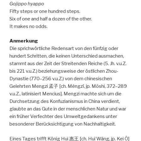
Gojippo hyappo
Fifty steps or one hundred steps.
Six of one and half a dozen of the other.
It makes no odds.
Anmerkung
Die sprichwörtliche Redensart von den fünfzig oder
hundert Schritten, die keinen Unterschied ausmachen,
stammt aus der Zeit der Streitenden Reiche (5. Jh. v.u.Z.
bis 221 v.u.Z.) beziehungsweise der östlichen Zhou-
Dynastie (770–256 v.u.Z.) von dem chinesischen
Gelehrten Mengzi 孟子 [ch. Mèngzǐ, jp. Mōshi, 372–289
v.u.Z., latinisiert Mencius]. Mengzi machte sich um die
Durchsetzung des Konfuzianismus in China verdient,
glaubte an das Gute in der menschlichen Natur und war
ein früher Verfechter des Umweltgedankens unter
besonderer Berücksichtigung von Nachhaltigkeit.
Eines Tages trifft König Hui 惠王 [ch. Huì Wáng, jp. Kei Ō]