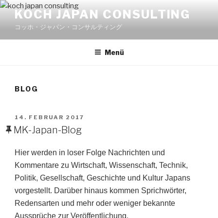
Zum
KOCH JAPAN CONSULTING
Inhalt
コッホ・ジャパン・コンサルティング
springen
Menü
BLOG
VERÖFFENTLICHT
14. FEBRUAR 2017
AM
MK-Japan-Blog
Hier werden in loser Folge Nachrichten und
Kommentare zu Wirtschaft, Wissenschaft, Technik,
Politik, Gesellschaft, Geschichte und Kultur Japans
vorgestellt. Darüber hinaus kommen Sprichwörter,
Redensarten und mehr oder weniger bekannte
Aussprüche zur Veröffentlichung.