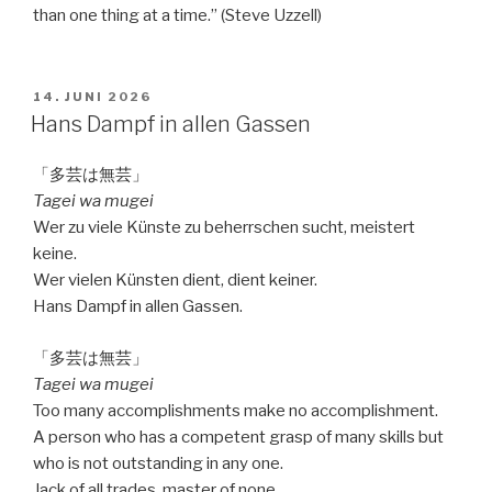
than one thing at a time.” (Steve Uzzell)
VERÖFFENTLICHT
14. JUNI 2026
AM
Hans Dampf in allen Gassen
「多芸は無芸」
Tagei wa mugei
Wer zu viele Künste zu beherrschen sucht, meistert
keine.
Wer vielen Künsten dient, dient keiner.
Hans Dampf in allen Gassen.
「多芸は無芸」
Tagei wa mugei
Too many accomplishments make no accomplishment.
A person who has a competent grasp of many skills but
who is not outstanding in any one.
Jack of all trades, master of none.