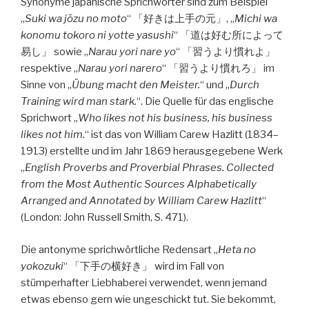
Synonyme japanische Sprichwörter sind zum Beispiel
„
Suki wa jōzu no moto
“ 「好きは上手の元」, „
Michi wa
konomu tokoro ni yotte yasushi
“ 「道は好む所によって
易し」 sowie „
Narau yori nare yo
“ 「習うより慣れよ」
respektive „
Narau yori narero
“ 「習うより慣れろ」 im
Sinne von „
Übung macht den Meister.
“ und „
Durch
Training wird man stark.
“. Die Quelle für das englische
Sprichwort „
Who likes not his business, his business
likes not him.
“ ist das von William Carew Hazlitt (1834–
1913) erstellte und im Jahr 1869 herausgegebene Werk
„
English Proverbs and Proverbial Phrases. Collected
from the Most Authentic Sources Alphabetically
Arranged and Annotated by William Carew Hazlitt
“
(London: John Russell Smith, S. 471).
Die antonyme sprichwörtliche Redensart „
Heta no
yokozuki
“ 「下手の横好き」 wird im Fall von
stümperhafter Liebhaberei verwendet, wenn jemand
etwas ebenso gern wie ungeschickt tut. Sie bekommt,