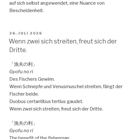
auf sich selbst angewendet, eine Nuance von
Bescheidenheit.
VERÖFFENTLICHT
26. JULI 2026
AM
Wenn zwei sich streiten, freut sich der
Dritte.
「漁夫の利」
Gyofu no ri
Des Fischers Gewinn.
Wenn Schnepfe und Venusmuschel streiten, fängt der
Fischer beide.
Duobus certantibus tertius gaudet.
Wenn zwei sich streiten, freut sich der Dritte.
「漁夫の利」
Gyofu no ri
The benefit of the fisherman.