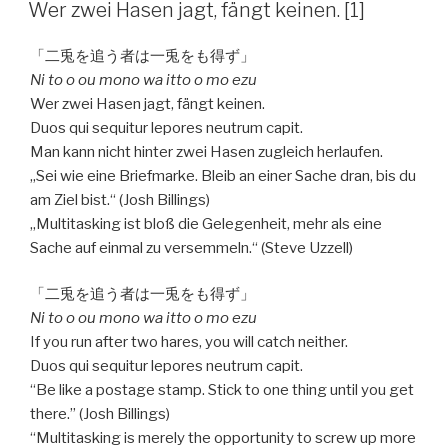
AM
Wer zwei Hasen jagt, fängt keinen. [1]
「二兎を追う者は一兎をも得ず」
Ni to o ou mono wa itto o mo ezu
Wer zwei Hasen jagt, fängt keinen.
Duos qui sequitur lepores neutrum capit.
Man kann nicht hinter zwei Hasen zugleich herlaufen.
„Sei wie eine Briefmarke. Bleib an einer Sache dran, bis du
am Ziel bist.“ (Josh Billings)
„Multitasking ist bloß die Gelegenheit, mehr als eine
Sache auf einmal zu versemmeln.“ (Steve Uzzell)
「二兎を追う者は一兎をも得ず」
Ni to o ou mono wa itto o mo ezu
If you run after two hares, you will catch neither.
Duos qui sequitur lepores neutrum capit.
“Be like a postage stamp. Stick to one thing until you get
there.” (Josh Billings)
“Multitasking is merely the opportunity to screw up more