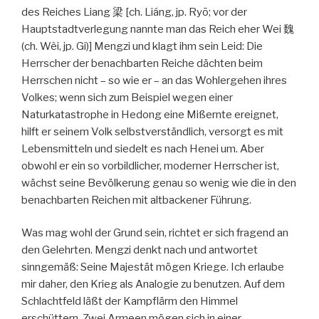
des Reiches Liang 梁 [ch. Liáng, jp. Ryō; vor der
Hauptstadtverlegung nannte man das Reich eher Wei 魏
(ch. Wèi, jp. Gi)] Mengzi und klagt ihm sein Leid: Die
Herrscher der benachbarten Reiche dächten beim
Herrschen nicht – so wie er – an das Wohlergehen ihres
Volkes; wenn sich zum Beispiel wegen einer
Naturkatastrophe in Hedong eine Mißernte ereignet,
hilft er seinem Volk selbstverständlich, versorgt es mit
Lebensmitteln und siedelt es nach Henei um. Aber
obwohl er ein so vorbildlicher, moderner Herrscher ist,
wächst seine Bevölkerung genau so wenig wie die in den
benachbarten Reichen mit altbackener Führung.
Was mag wohl der Grund sein, richtet er sich fragend an
den Gelehrten. Mengzi denkt nach und antwortet
sinngemäß: Seine Majestät mögen Kriege. Ich erlaube
mir daher, den Krieg als Analogie zu benutzen. Auf dem
Schlachtfeld läßt der Kampflärm den Himmel
erschüttern. Zwei Armeen mögen sich in einer