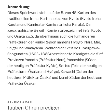
Anmerkung
Dieses Sprichwort steht auf der 5. von 48 Karten des
traditionellen Iroha-Kartenspiels von Kyoto (Kyoto Iroha
Karuta) und Kamigata (Kamigata Iroha Karuta). Der
geographische Begriff Kamigata bezeichnet i.e.S. Kyōto
und Ōsaka, i.w.S. darüber hinaus auch die fünf anderen
Präfekturen der Kinki-Region namens Hyōgo, Nara, Mie,
Shiga und Wakayama. Während der Zeit des Tokugawa-
Shogunates (1603–1868) bezeichnete Kamigata die fünf
Provinzen Yamato (Präfektur Nara), Yamashiro (Süden
der heutigen Präfektur Kyōto), Settsu (Teile der heutigen
Präfekturen Ōsaka und Hyōgo), Kawachi (Osten der
heutigen Präfektur Ōsaka) und Izumi (Süden der heutigen
Präfektur Ōsaka).
VERÖFFENTLICHT
31. MAI 2026
AM
Tauben Ohren predigen