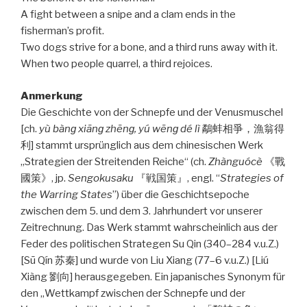
A fight between a snipe and a clam ends in the
fisherman’s profit.
Two dogs strive for a bone, and a third runs away with it.
When two people quarrel, a third rejoices.
Anmerkung
Die Geschichte von der Schnepfe und der Venusmuschel
[ch.
yù bànɡ xiānɡ zhēnɡ, yú wēnɡ dé lì
鷸蚌相爭，漁翁得
利] stammt ursprünglich aus dem chinesischen Werk
„Strategien der Streitenden Reiche“ (ch.
Zhànguócè
《戰
國策》, jp.
Sengokusaku
『戦国策』, engl. “
Strategies of
the Warring States
”) über die Geschichtsepoche
zwischen dem 5. und dem 3. Jahrhundert vor unserer
Zeitrechnung. Das Werk stammt wahrscheinlich aus der
Feder des politischen Strategen Su Qin (340–284 v.u.Z.)
[Sū Qín 苏秦] und wurde von Liu Xiang (77–6 v.u.Z.) [Liú
Xiàng 劉向] herausgegeben. Ein japanisches Synonym für
den „Wettkampf zwischen der Schnepfe und der