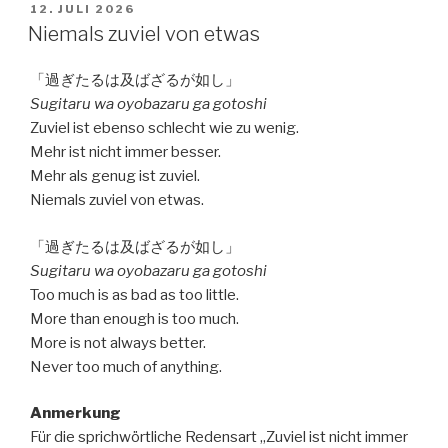
VERÖFFENTLICHT
12. JULI 2026
AM
Niemals zuviel von etwas
「過ぎたるは及ばざるが如し」
Sugitaru wa oyobazaru ga gotoshi
Zuviel ist ebenso schlecht wie zu wenig.
Mehr ist nicht immer besser.
Mehr als genug ist zuviel.
Niemals zuviel von etwas.
「過ぎたるは及ばざるが如し」
Sugitaru wa oyobazaru ga gotoshi
Too much is as bad as too little.
More than enough is too much.
More is not always better.
Never too much of anything.
Anmerkung
Für die sprichwörtliche Redensart „Zuviel ist nicht immer