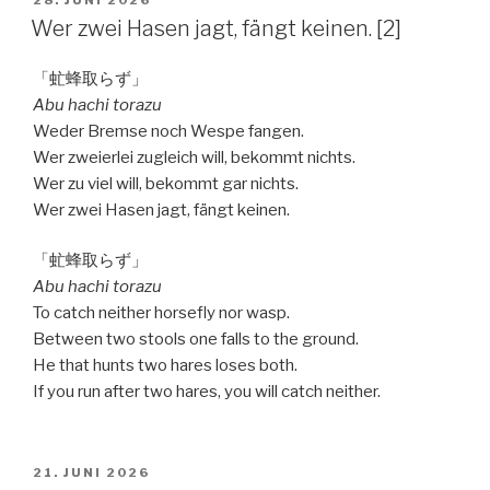
VERÖFFENTLICHT
28. JUNI 2026
AM
Wer zwei Hasen jagt, fängt keinen. [2]
「虻蜂取らず」
Abu hachi torazu
Weder Bremse noch Wespe fangen.
Wer zweierlei zugleich will, bekommt nichts.
Wer zu viel will, bekommt gar nichts.
Wer zwei Hasen jagt, fängt keinen.
「虻蜂取らず」
Abu hachi torazu
To catch neither horsefly nor wasp.
Between two stools one falls to the ground.
He that hunts two hares loses both.
If you run after two hares, you will catch neither.
VERÖFFENTLICHT
21. JUNI 2026