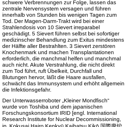
schwere Verbrennungen zur Folge, lassen das
zentrale Nervensystem versagen und führen
innerhalb von Stunden bis wenigen Tagen zum
Tod. Der Magen-Darm-Trakt wird bei einer
Strahlendosis von 10 Sievert irreparabel
geschädigt. 5 Sievert führen selbst bei sofortiger
medizinscher Behandlung zum Exitus mindestens
der Hälfte aller Bestrahlten. 3 Sievert zerstören
Knochenmark und machen Transplantationen
erforderlich, die manchmal helfen und manchmal
auch nicht. Akute Verstrahlung, die nicht direkt
zum Tod führt, ruft Übelkeit, Durchfall und
Blutungen hervor, läßt die Haare ausfallen,
schwächt das Immunsystem und erhöht allgemein
die Infektionsgefahr.
Der Unterwasserroboter „Kleiner Mondfisch“
wurde von Toshiba und dem japanischen
Forschungskonsortium IRID [engl. International
Research Institute for Nuclear Decommissioning,
jp. Kokusai Hairo Kenkyū Kaihatsu Kikō 国際廃炉