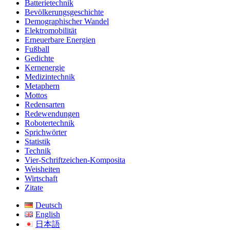
Batterietechnik
Bevölkerungsgeschichte
Demographischer Wandel
Elektromobilität
Erneuerbare Energien
Fußball
Gedichte
Kernenergie
Medizintechnik
Metaphern
Mottos
Redensarten
Redewendungen
Robotertechnik
Sprichwörter
Statistik
Technik
Vier-Schriftzeichen-Komposita
Weisheiten
Wirtschaft
Zitate
Deutsch
English
日本語