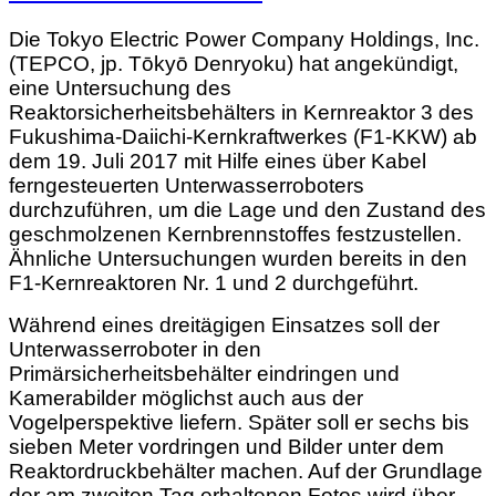
Die Tokyo Electric Power Company Holdings, Inc.
(TEPCO, jp. Tōkyō Denryoku) hat angekündigt,
eine Untersuchung des
Reaktorsicherheitsbehälters in Kernreaktor 3 des
Fukushima-Daiichi-Kernkraftwerkes (F1-KKW) ab
dem 19. Juli 2017 mit Hilfe eines über Kabel
ferngesteuerten Unterwasserroboters
durchzuführen, um die Lage und den Zustand des
geschmolzenen Kernbrennstoffes festzustellen.
Ähnliche Untersuchungen wurden bereits in den
F1-Kernreaktoren Nr. 1 und 2 durchgeführt.
Während eines dreitägigen Einsatzes soll der
Unterwasserroboter in den
Primärsicherheitsbehälter eindringen und
Kamerabilder möglichst auch aus der
Vogelperspektive liefern. Später soll er sechs bis
sieben Meter vordringen und Bilder unter dem
Reaktordruckbehälter machen. Auf der Grundlage
der am zweiten Tag erhaltenen Fotos wird über