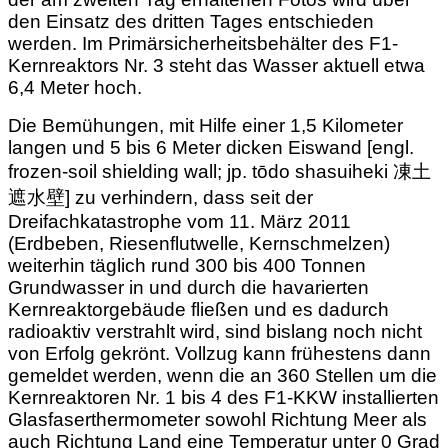
den Einsatz des dritten Tages entschieden
werden. Im Primärsicherheitsbehälter des F1-
Kernreaktors Nr. 3 steht das Wasser aktuell etwa
6,4 Meter hoch.
Die Bemühungen, mit Hilfe einer 1,5 Kilometer
langen und 5 bis 6 Meter dicken Eiswand [engl.
frozen-soil shielding wall; jp. tōdo shasuiheki 凍土
遮水壁] zu verhindern, dass seit der
Dreifachkatastrophe vom 11. März 2011
(Erdbeben, Riesenflutwelle, Kernschmelzen)
weiterhin täglich rund 300 bis 400 Tonnen
Grundwasser in und durch die havarierten
Kernreaktorgebäude fließen und es dadurch
radioaktiv verstrahlt wird, sind bislang noch nicht
von Erfolg gekrönt. Vollzug kann frühestens dann
gemeldet werden, wenn die an 360 Stellen um die
Kernreaktoren Nr. 1 bis 4 des F1-KKW installierten
Glasfaserthermometer sowohl Richtung Meer als
auch Richtung Land eine Temperatur unter 0 Grad