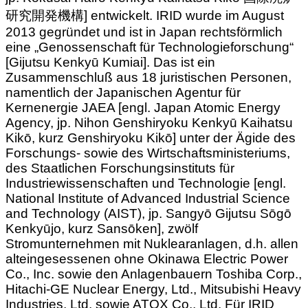
研究開発機構] entwickelt. IRID wurde im August
2013 gegründet und ist in Japan rechtsförmlich
eine „Genossenschaft für Technologieforschung“
[Gijutsu Kenkyū Kumiai]. Das ist ein
Zusammenschluß aus 18 juristischen Personen,
namentlich der Japanischen Agentur für
Kernenergie JAEA [engl. Japan Atomic Energy
Agency, jp. Nihon Genshiryoku Kenkyū Kaihatsu
Kikō, kurz Genshiryoku Kikō] unter der Ägide des
Forschungs- sowie des Wirtschaftsministeriums,
des Staatlichen Forschungsinstituts für
Industriewissenschaften und Technologie [engl.
National Institute of Advanced Industrial Science
and Technology (AIST), jp. Sangyō Gijutsu Sōgō
Kenkyūjo, kurz Sansōken], zwölf
Stromunternehmen mit Nuklearanlagen, d.h. allen
alteingesessenen ohne Okinawa Electric Power
Co., Inc. sowie den Anlagenbauern Toshiba Corp.,
Hitachi-GE Nuclear Energy, Ltd., Mitsubishi Heavy
Industries, Ltd. sowie ATOX Co., Ltd. Für IRID