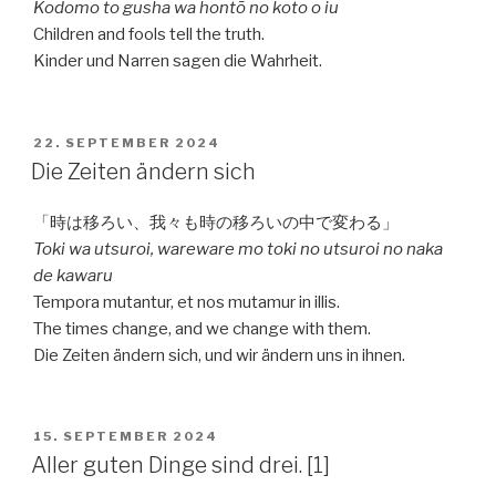
Kodomo to gusha wa hontō no koto o iu
Children and fools tell the truth.
Kinder und Narren sagen die Wahrheit.
VERÖFFENTLICHT
22. SEPTEMBER 2024
AM
Die Zeiten ändern sich
「時は移ろい、我々も時の移ろいの中で変わる」
Toki wa utsuroi, wareware mo toki no utsuroi no naka
de kawaru
Tempora mutantur, et nos mutamur in illis.
The times change, and we change with them.
Die Zeiten ändern sich, und wir ändern uns in ihnen.
VERÖFFENTLICHT
15. SEPTEMBER 2024
AM
Aller guten Dinge sind drei. [1]