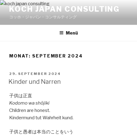
Zum
KOCH JAPAN CONSULTING
Inhalt
コッホ・ジャパン・コンサルティング
springen
Menü
MONAT:
SEPTEMBER 2024
VERÖFFENTLICHT
29. SEPTEMBER 2024
AM
Kinder und Narren
子供は正直
Kodomo wa shōjiki
Children are honest.
Kindermund tut Wahrheit kund.
子供と愚者は本当のことをいう