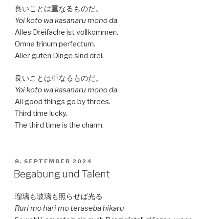
良いことは重なるものだ。
Yoi koto wa kasanaru mono da
Alles Dreifache ist vollkommen.
Omne trinum perfectum.
Aller guten Dinge sind drei.
良いことは重なるものだ。
Yoi koto wa kasanaru mono da
All good things go by threes.
Third time lucky.
The third time is the charm.
VERÖFFENTLICHT
8. SEPTEMBER 2024
AM
Begabung und Talent
瑠璃も玻璃も照らせば光る
Ruri mo hari mo teraseba hikaru