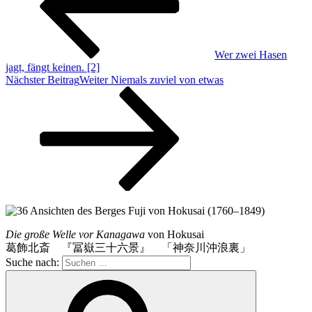
Wer zwei Hasen
jagt, fängt keinen. [2]
Nächster Beitrag
Weiter
Niemals zuviel von etwas
Die große Welle vor Kanagawa
von Hokusai
葛飾北斎 『冨嶽三十六景』 「神奈川沖浪裏」
Suche nach: