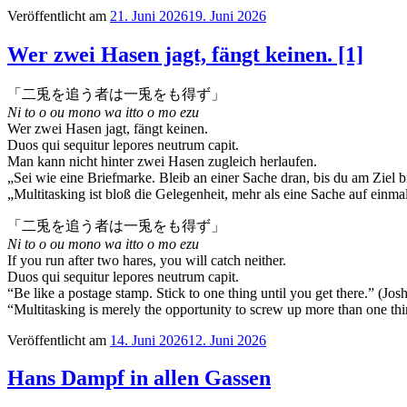
Veröffentlicht am
21. Juni 2026
19. Juni 2026
Wer zwei Hasen jagt, fängt keinen. [1]
「二兎を追う者は一兎をも得ず」
Ni to o ou mono wa itto o mo ezu
Wer zwei Hasen jagt, fängt keinen.
Duos qui sequitur lepores neutrum capit.
Man kann nicht hinter zwei Hasen zugleich herlaufen.
„Sei wie eine Briefmarke. Bleib an einer Sache dran, bis du am Ziel bi
„Multitasking ist bloß die Gelegenheit, mehr als eine Sache auf einm
「二兎を追う者は一兎をも得ず」
Ni to o ou mono wa itto o mo ezu
If you run after two hares, you will catch neither.
Duos qui sequitur lepores neutrum capit.
“Be like a postage stamp. Stick to one thing until you get there.” (Josh
“Multitasking is merely the opportunity to screw up more than one thin
Veröffentlicht am
14. Juni 2026
12. Juni 2026
Hans Dampf in allen Gassen