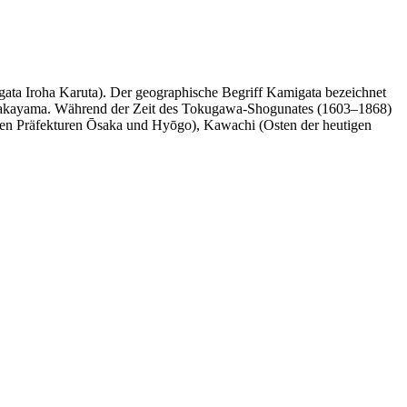
igata Iroha Karuta). Der geographische Begriff Kamigata bezeichnet
d Wakayama. Während der Zeit des Tokugawa-Shogunates (1603–1868)
tigen Präfekturen Ōsaka und Hyōgo), Kawachi (Osten der heutigen