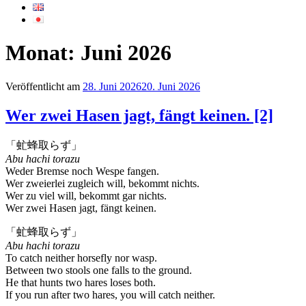
Monat:
Juni 2026
Veröffentlicht am
28. Juni 2026
20. Juni 2026
Wer zwei Hasen jagt, fängt keinen. [2]
「虻蜂取らず」
Abu hachi torazu
Weder Bremse noch Wespe fangen.
Wer zweierlei zugleich will, bekommt nichts.
Wer zu viel will, bekommt gar nichts.
Wer zwei Hasen jagt, fängt keinen.
「虻蜂取らず」
Abu hachi torazu
To catch neither horsefly nor wasp.
Between two stools one falls to the ground.
He that hunts two hares loses both.
If you run after two hares, you will catch neither.