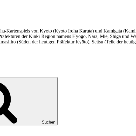
 Iroha-Kartenspiels von Kyoto (Kyoto Iroha Karuta) und Kamigata (Kam
ren Präfekturen der Kinki-Region namens Hyōgo, Nara, Mie, Shiga un
amashiro (Süden der heutigen Präfektur Kyōto), Settsu (Teile der heu
Suchen