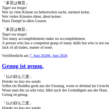
「多芸は無芸」
Tagei wa mugei
Wer zu viele Künste zu beherrschen sucht, meistert keine.
Wer vielen Künsten dient, dient keiner.
Hans Dampf in allen Gassen.
「多芸は無芸」
Tagei wa mugei
Too many accomplishments make no accomplishment.
A person who has a competent grasp of many skills but who is not out
Jack of all trades, master of none.
Veröffentlicht am
7. Juni 2026
6. Juni 2026
Genug ist genug.
「仏の顔も三度」
Hotoke no kao mo sando
Selbst ein Buddha gerät aus der Fassung, wenn er dreimal ins Gesicht
Wenn man ihn zu sehr reizt, fährt auch der Geduldigste aus der Haut.
Genug ist genug.
「仏の顔も三度」
Hotoke no kao mo sando