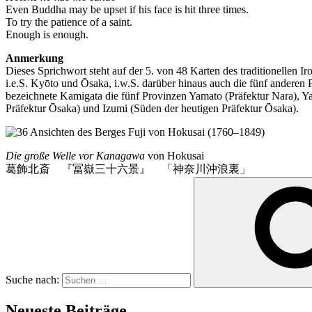
Even Buddha may be upset if his face is hit three times.
To try the patience of a saint.
Enough is enough.
Anmerkung
Dieses Sprichwort steht auf der 5. von 48 Karten des traditionellen
i.e.S. Kyōto und Ōsaka, i.w.S. darüber hinaus auch die fünf ande
bezeichnete Kamigata die fünf Provinzen Yamato (Präfektur Nara), Y
Präfektur Ōsaka) und Izumi (Süden der heutigen Präfektur Ōsaka).
Die große Welle vor Kanagawa
von Hokusai
葛飾北斎 『冨嶽三十六景』 「神奈川沖浪裏」
Suche nach:
Neueste Beiträge