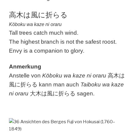
高木は風に折らる
Kōboku wa kaze ni oraru
Tall trees catch much wind.
The highest branch is not the safest roost.
Envy is a companion to glory.
Anmerkung
Anstelle von
Kōboku wa kaze ni oraru
高木は
風に折らる kann man auch
Taiboku wa kaze
ni oraru
大木は風に折らる sagen.