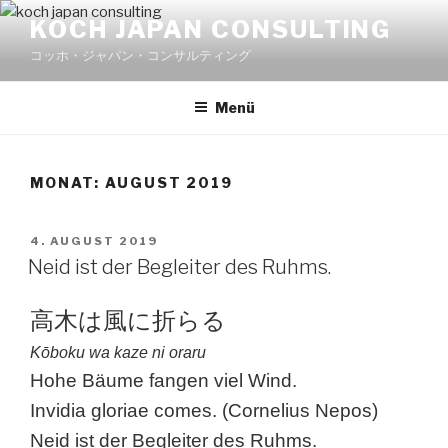
Zum
KOCH JAPAN CONSULTING
Inhalt
コッホ・ジャパン・コンサルティング
springen
Menü
MONAT:
AUGUST 2019
VERÖFFENTLICHT
4. AUGUST 2019
AM
Neid ist der Begleiter des Ruhms.
高木は風に折らる
Kōboku wa kaze ni oraru
Hohe Bäume fangen viel Wind.
Invidia gloriae comes. (Cornelius Nepos)
Neid ist der Begleiter des Ruhms.