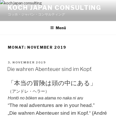
Zum
KOCH JAPAN CONSULTING
Inhalt
コッホ・ジャパン・コンサルティング
springen
Menü
MONAT:
NOVEMBER 2019
VERÖFFENTLICHT
3. NOVEMBER 2019
AM
Die wahren Abenteuer sind im Kopf.
「本当の冒険は頭の中にある」
（アンドレ・ヘラー）
Hontō no bōken wa atama no naka ni aru
“The real adventures are in your head.”
„Die wahren Abenteuer sind im Kopf.“ (André