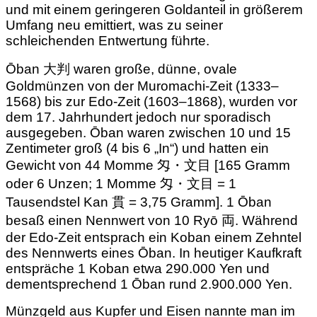
und mit einem geringeren Goldanteil in größerem
Umfang neu emittiert, was zu seiner
schleichenden Entwertung führte.
Ōban 大判 waren große, dünne, ovale
Goldmünzen von der Muromachi-Zeit (1333–
1568) bis zur Edo-Zeit (1603–1868), wurden vor
dem 17. Jahrhundert jedoch nur sporadisch
ausgegeben. Ōban waren zwischen 10 und 15
Zentimeter groß (4 bis 6 „In“) und hatten ein
Gewicht von 44 Momme 匁・文目 [165 Gramm
oder 6 Unzen; 1 Momme 匁・文目 = 1
Tausendstel Kan 貫 = 3,75 Gramm]. 1 Ōban
besaß einen Nennwert von 10 Ryō 両. Während
der Edo-Zeit entsprach ein Koban einem Zehntel
des Nennwerts eines Ōban. In heutiger Kaufkraft
entspräche 1 Koban etwa 290.000 Yen und
dementsprechend 1 Ōban rund 2.900.000 Yen.
Münzgeld aus Kupfer und Eisen nannte man im