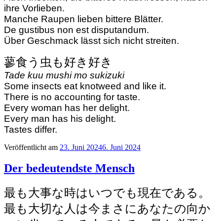
ihre Vorlieben.
Manche Raupen lieben bittere Blätter.
De gustibus non est disputandum.
Über Geschmack lässt sich nicht streiten.
蓼食う虫も好き好き
Tade kuu mushi mo sukizuki
Some insects eat knotweed and like it.
There is no accounting for taste.
Every woman has her delight.
Every man has his delight.
Tastes differ.
Veröffentlicht am
23. Juni 2024
6. Juni 2024
Der bedeutendste Mensch
最も大事な時はいつでも現在である。
最も大切な人は今まさにあなたの向か