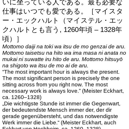
いに坐っている人である。最も必要な
仕事はいつでも愛である。［マイスタ
ー・エックハルト（マイステル・エッ
クハルトとも言う, 1260年頃 – 1328年
頃）］
Mottomo daiji na toki wa itsu de mo genzai de aru.
Mottomo taisetsu na hito wa ima masa ni anata no
mukai ni suwatte iru hito de aru. Mottomo hitsuyō
na shigoto wa itsu de mo ai de aru.
“The most important hour is always the present.
The most significant person is precisely the one
sitting across from you right now. The most
necessary work is always love.” (Meister Eckhart,
ca. 1260–1328)
„Die wichtigste Stunde ist immer die Gegenwart,
der bedeutendste Mensch immer der, der dir
gerade gegenübersteht, und das notwendigste
Werk immer die Liebe.“ (Meister Eckhart, auch
Eckhart von Hochheim, ca. 1260–1328)