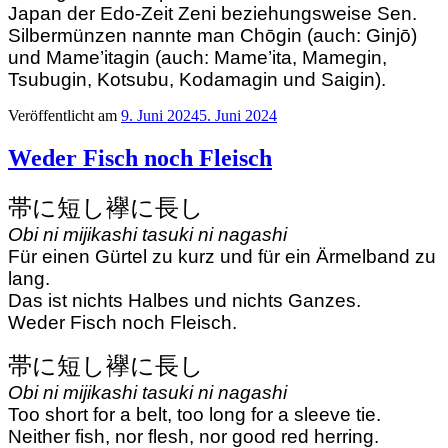
Japan der Edo-Zeit Zeni beziehungsweise Sen.
Silbermünzen nannte man Chōgin (auch: Ginjō)
und Mame’itagin (auch: Mame’ita, Mamegin,
Tsubugin, Kotsubu, Kodamagin und Saigin).
Veröffentlicht am
9. Juni 2024
5. Juni 2024
Weder Fisch noch Fleisch
帯に短し襷に長し
Obi ni mijikashi tasuki ni nagashi
Für einen Gürtel zu kurz und für ein Ärmelband zu
lang.
Das ist nichts Halbes und nichts Ganzes.
Weder Fisch noch Fleisch.
帯に短し襷に長し
Obi ni mijikashi tasuki ni nagashi
Too short for a belt, too long for a sleeve tie.
Neither fish, nor flesh, nor good red herring.