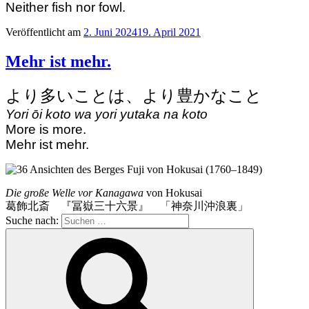
Neither fish nor fowl.
Veröffentlicht am
2. Juni 2024
19. April 2021
Mehr ist mehr.
より多いことは、より豊かなこと
Yori ōi koto wa yori yutaka na koto
More is more.
Mehr ist mehr.
Die große Welle vor Kanagawa
von Hokusai
葛飾北斎 『冨嶽三十六景』 「神奈川沖浪裏」
Suche nach: