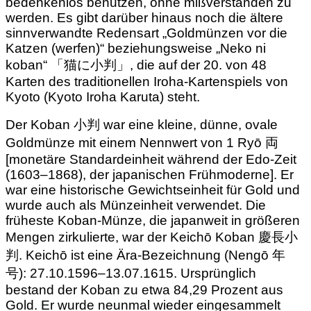
bedenkenlos benutzen, ohne mißverstanden zu
werden. Es gibt darüber hinaus noch die ältere
sinnverwandte Redensart „Goldmünzen vor die
Katzen (werfen)“ beziehungsweise „Neko ni
koban“ 「猫に小判」, die auf der 20. von 48
Karten des traditionellen Iroha-Kartenspiels von
Kyoto (Kyoto Iroha Karuta) steht.
Der Koban 小判 war eine kleine, dünne, ovale
Goldmünze mit einem Nennwert von 1 Ryō 両
[monetäre Standardeinheit während der Edo-Zeit
(1603–1868), der japanischen Frühmoderne]. Er
war eine historische Gewichtseinheit für Gold und
wurde auch als Münzeinheit verwendet. Die
früheste Koban-Münze, die japanweit in größeren
Mengen zirkulierte, war der Keichō Koban 慶長小
判. Keichō ist eine Ära-Bezeichnung (Nengō 年
号): 27.10.1596–13.07.1615. Ursprünglich
bestand der Koban zu etwa 84,29 Prozent aus
Gold. Er wurde neunmal wieder eingesammelt