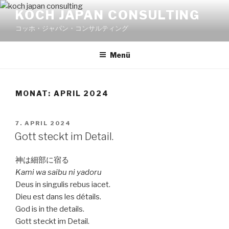
Zum
KOCH JAPAN CONSULTING
Inhalt
コッホ・ジャパン・コンサルティング
springen
Menü
MONAT:
APRIL 2024
VERÖFFENTLICHT
7. APRIL 2024
AM
Gott steckt im Detail.
神は細部に宿る
Kami wa saibu ni yadoru
Deus in singulis rebus iacet.
Dieu est dans les détails.
God is in the details.
Gott steckt im Detail.