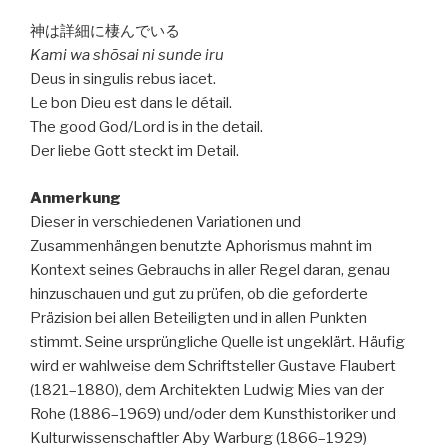
神は詳細に棲んでいる
Kami wa shōsai ni sunde iru
Deus in singulis rebus iacet.
Le bon Dieu est dans le détail.
The good God/Lord is in the detail.
Der liebe Gott steckt im Detail.
Anmerkung
Dieser in verschiedenen Variationen und
Zusammenhängen benutzte Aphorismus mahnt im
Kontext seines Gebrauchs in aller Regel daran, genau
hinzuschauen und gut zu prüfen, ob die geforderte
Präzision bei allen Beteiligten und in allen Punkten
stimmt. Seine ursprüngliche Quelle ist ungeklärt. Häufig
wird er wahlweise dem Schriftsteller Gustave Flaubert
(1821–1880), dem Architekten Ludwig Mies van der
Rohe (1886–1969) und/oder dem Kunsthistoriker und
Kulturwissenschaftler Aby Warburg (1866–1929)