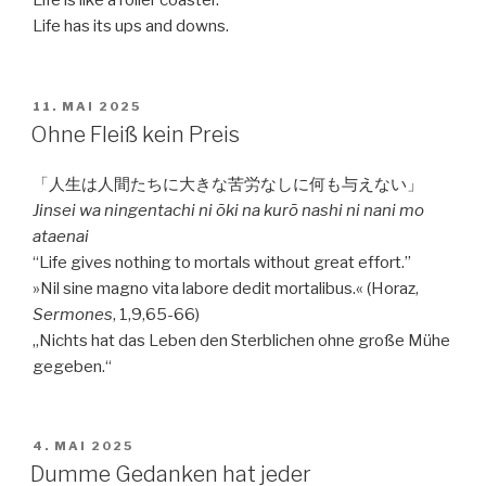
Life is like a roller coaster.
Life has its ups and downs.
VERÖFFENTLICHT
11. MAI 2025
AM
Ohne Fleiß kein Preis
「人生は人間たちに大きな苦労なしに何も与えない」
Jinsei wa ningentachi ni ōki na kurō nashi ni nani mo
ataenai
“Life gives nothing to mortals without great effort.”
»Nil sine magno vita labore dedit mortalibus.« (Horaz,
Sermones
, 1,9,65-66)
„Nichts hat das Leben den Sterblichen ohne große Mühe
gegeben.“
VERÖFFENTLICHT
4. MAI 2025
AM
Dumme Gedanken hat jeder