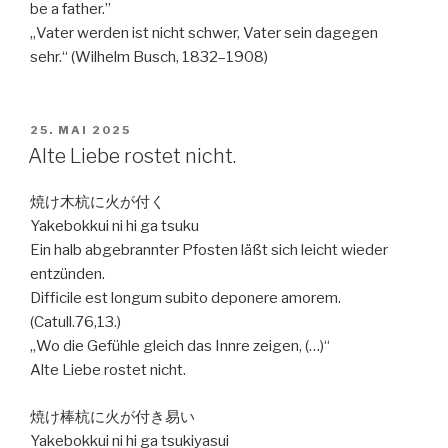
be a father.”
„Vater werden ist nicht schwer, Vater sein dagegen
sehr.“ (Wilhelm Busch, 1832–1908)
VERÖFFENTLICHT
25. MAI 2025
AM
Alte Liebe rostet nicht.
焼け木杭に火が付く
Yakebokkui ni hi ga tsuku
Ein halb abgebrannter Pfosten läßt sich leicht wieder
entzünden.
Difficile est longum subito deponere amorem.
(Catull.76,13.)
„Wo die Gefühle gleich das Innre zeigen, (…)“
Alte Liebe rostet nicht.
焼け棒杭に火が付き易い
Yakebokkui ni hi ga tsukiyasui