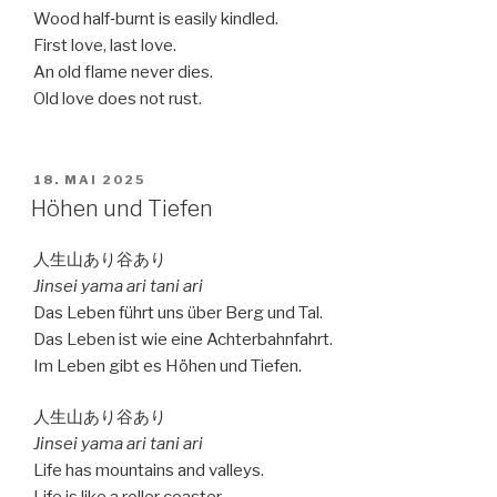
Wood half‐burnt is easily kindled.
First love, last love.
An old flame never dies.
Old love does not rust.
VERÖFFENTLICHT
18. MAI 2025
AM
Höhen und Tiefen
人生山あり谷あり
Jinsei yama ari tani ari
Das Leben führt uns über Berg und Tal.
Das Leben ist wie eine Achterbahnfahrt.
Im Leben gibt es Höhen und Tiefen.
人生山あり谷あり
Jinsei yama ari tani ari
Life has mountains and valleys.