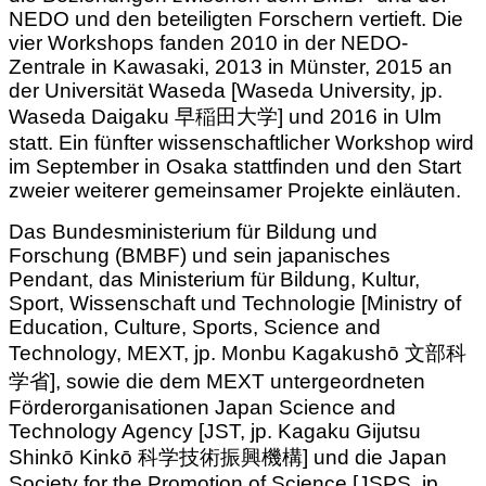
NEDO und den beteiligten Forschern vertieft. Die
vier Workshops fanden 2010 in der NEDO-
Zentrale in Kawasaki, 2013 in Münster, 2015 an
der Universität Waseda [Waseda University, jp.
Waseda Daigaku 早稲田大学] und 2016 in Ulm
statt. Ein fünfter wissenschaftlicher Workshop wird
im September in Osaka stattfinden und den Start
zweier weiterer gemeinsamer Projekte einläuten.
Das Bundesministerium für Bildung und
Forschung (BMBF) und sein japanisches
Pendant, das Ministerium für Bildung, Kultur,
Sport, Wissenschaft und Technologie [Ministry of
Education, Culture, Sports, Science and
Technology, MEXT, jp. Monbu Kagakushō 文部科
学省], sowie die dem MEXT untergeordneten
Förderorganisationen Japan Science and
Technology Agency [JST, jp. Kagaku Gijutsu
Shinkō Kinkō 科学技術振興機構] und die Japan
Society for the Promotion of Science [JSPS, jp.