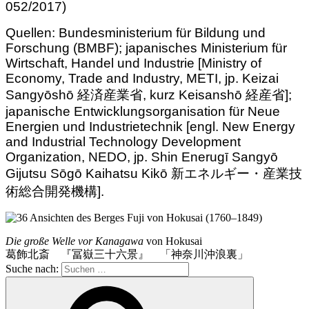
052/2017)
Quellen: Bundesministerium für Bildung und
Forschung (BMBF); japanisches Ministerium für
Wirtschaft, Handel und Industrie [Ministry of
Economy, Trade and Industry, METI, jp. Keizai
Sangyōshō 経済産業省, kurz Keisanshō 経産省];
japanische Entwicklungsorganisation für Neue
Energien und Industrietechnik [engl. New Energy
and Industrial Technology Development
Organization, NEDO, jp. Shin Enerugī Sangyō
Gijutsu Sōgō Kaihatsu Kikō 新エネルギー・産業技
術総合開発機構].
Die große Welle vor Kanagawa
von Hokusai
葛飾北斎 『冨嶽三十六景』 「神奈川沖浪裏」
Suche nach: