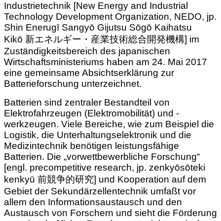
Industrietechnik [New Energy and Industrial
Technology Development Organization, NEDO, jp.
Shin Enerugī Sangyō Gijutsu Sōgō Kaihatsu
Kikō 新エネルギー・産業技術総合開発機構] im
Zuständigkeitsbereich des japanischen
Wirtschaftsministeriums haben am 24. Mai 2017
eine gemeinsame Absichtserklärung zur
Batterieforschung unterzeichnet.
Batterien sind zentraler Bestandteil von
Elektrofahrzeugen (Elektromobilität) und -
werkzeugen. Viele Bereiche, wie zum Beispiel die
Logistik, die Unterhaltungselektronik und die
Medizintechnik benötigen leistungsfähige
Batterien. Die „vorwettbewerbliche Forschung“
[engl. precompetitive research, jp. zenkyōsōteki
kenkyū 前競争的研究] und Kooperation auf dem
Gebiet der Sekundärzellentechnik umfaßt vor
allem den Informationsaustausch und den
Austausch von Forschern und sieht die Förderung