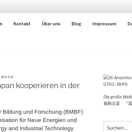
AN CONSULTING
n
Kontakt
Über uns
Blog
Impressum
D
ィング
 KOCH
pan kooperieren in der
Die große Wel
葛飾北斎 『
r Bildung und Forschung (BMBF)
isation für Neue Energien und
Suche
rgy and Industrial Technology
nach: