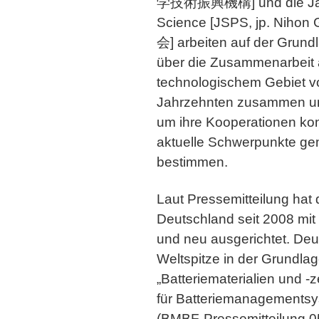
学技術振興機構] und die Japan
Science [JSPS, jp. Nih
会] arbeiten auf der Gru
über die Zusammenarbeit a
technologischem Gebiet vo
Jahrzehnten zusammen un
um ihre Kooperationen kon
aktuelle Schwerpunkte ge
bestimmen.
Laut Pressemitteilung hat
Deutschland seit 2008 mit 
und neu ausgerichtet. Deut
Weltspitze in der Grundla
„Batteriematerialien und -
für Batteriemanagementsy
(BMBF-Pressemitteilung 0