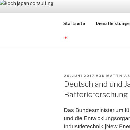
Zum
Inhalt
KOCH JAP
springen
Startseite
Dienstleistunge
コッホ・ジャパン・コンサルテ
VERÖFFENTLICHT
20. JUNI 2017
VON
MATTHIAS
AM
Deutschland und Ja
Batterieforschung
Das Bundesministerium fü
und die Entwicklungsorgan
Industrietechnik [New Ene