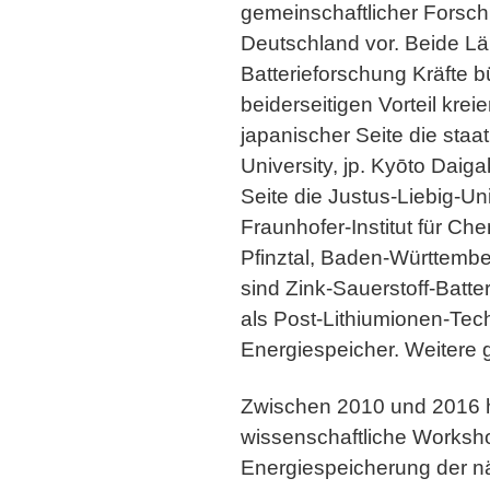
gemeinschaftlicher Forsc
Deutschland vor. Beide Lä
Batterieforschung Kräfte 
beiderseitigen Vorteil krei
japanischer Seite die staat
University, jp. Kyōto Da
Seite die Justus-Liebig-Un
Fraunhofer-Institut für Ch
Pfinztal, Baden-Württemb
sind Zink-Sauerstoff-Batt
als Post-Lithiumionen-Tec
Energiespeicher. Weitere 
Zwischen 2010 und 2016 h
wissenschaftliche Worksho
Energiespeicherung der n