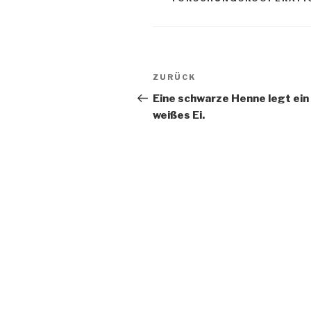
Beitragsnavigation
ZURÜCK
Vorheriger
Beitrag
Eine schwarze Henne legt ein
weißes Ei.