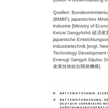
Quellen: Bundesministeri
(BMBF); japanisches Minis
Industrie [Ministry of Econ
Keizai Sangyōshō 経済産業
japanische Entwicklungsor
Industrietechnik [engl. Ne
Technology Development O
Enerugī Sangyō Gijuts
産業技術総合開発機構].
KATEGORIEN
BATTERIETECHNIK
,
ELEK
SCHLAGWÖRTER
BATTERIEFORSCHUNG
,
D
DEUTSCH-JAPANISCHE K
FORSCHUNGSKOOPERATI