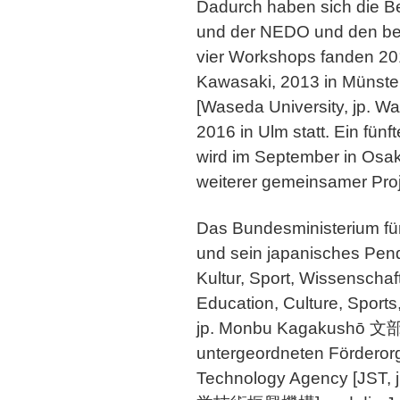
Dadurch haben sich die 
und der NEDO und den betei
vier Workshops fanden 20
Kawasaki, 2013 in Münster
[Waseda University, jp
2016 in Ulm statt. Ein fün
wird im September in Osak
weiterer gemeinsamer Proj
Das Bundesministerium fü
und sein japanisches Penda
Kultur, Sport, Wissenschaf
Education, Culture, Sport
jp. Monbu Kagakushō 文
untergeordneten Förderor
Technology Agency [JST, 