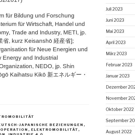
Juli 2023
um für Bildung und Forschung
Juni 2023
terium für Wirtschaft, Handel und
Mai 2023
omy, Trade and Industry, METI, jp.
省, kurz Keisanshō 経産省];
April 2023
ganisation für Neue Energien und
März 2023
w Energy and Industrial
Februar 2023
rganization, NEDO, jp. Shin
u Sōgō Kaihatsu Kikō 新エネルギー・
Januar 2023
Dezember 20
November 20
Oktober 2022
TROMOBILITÄT
September 20
EUTSCH-JAPANISCHE BEZIEHUNGEN
,
OOPERATION
,
ELEKTROMOBILITÄT
,
August 2022
ON
,
INDUSTRIE 4.0