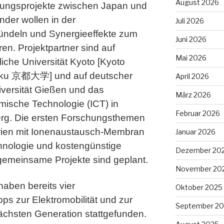
August 2026
hungsprojekte zwischen Japan und
nder wollen in der
Juli 2026
bündeln und Synergieeffekte zum
Juni 2026
eren. Projektpartner sind auf
Mai 2026
liche Universität Kyoto [Kyoto
igaku 京都大学] und auf deutscher
April 2026
iversität Gießen und das
März 2026
emische Technologie (ICT) in
Februar 2026
erg. Die ersten Forschungsthemen
erien mit Ionenaustausch-Membran
Januar 2026
hnologie und kostengünstige
Dezember 20
gemeinsame Projekte sind geplant.
November 20
aben bereits vier
Oktober 2025
ps zur Elektromobilität und zur
September 2
ächsten Generation stattgefunden.