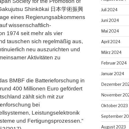
 Society for the Promotion of
on Gakujutsu Shinkōkai 日本学術振興
Juli 2024
ndlage eines Regierungsabkommens
Juni 2024
uf wissenschaftlich-
Mai 2024
n 1974 seit mehr als vier
d tauschen sich regelmäßig aus,
April 2024
tinuierlich neu auszurichten und
März 2024
meinsamer Aktivitäten zu
Februar 2024
Januar 2024
 das BMBF die Batterieforschung in
Dezember 20
rund 400 Millionen Euro gefördert
November 20
schland zählt sich mit zur
genforschung bei
Oktober 2023
zellsystemen, Leistungselektronik
September 20
steme und Fertigungsprozessen.“
August 2023
52/2017)