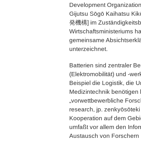
Development Organization
Gijutsu Sōgō Kaiha
発機構] im Zuständigkeitsb
Wirtschaftsministeriums h
gemeinsame Absichtserklä
unterzeichnet.
Batterien sind zentraler B
(Elektromobilität) und -we
Beispiel die Logistik, die 
Medizintechnik benötigen l
„vorwettbewerbliche Forsc
research, jp. zenkyōsō
Kooperation auf dem Gebi
umfaßt vor allem den Inf
Austausch von Forschern 