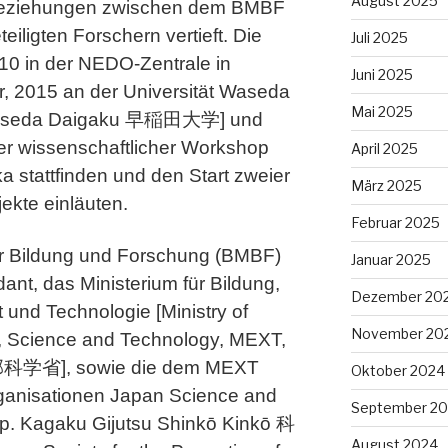
August 2025
Beziehungen zwischen dem BMBF
ligten Forschern vertieft. Die
Juli 2025
10 in der NEDO-Zentrale in
Juni 2025
, 2015 an der Universität Waseda
Mai 2025
. Waseda Daigaku 早稲田大学] und
fter wissenschaftlicher Workshop
April 2025
a stattfinden und den Start zweier
März 2025
ekte einläuten.
Februar 2025
r Bildung und Forschung (BMBF)
Januar 2025
nt, das Ministerium für Bildung,
Dezember 20
t und Technologie [Ministry of
November 20
s, Science and Technology, MEXT,
部科学省], sowie die dem MEXT
Oktober 2024
ganisationen Japan Science and
September 2
jp. Kagaku Gijutsu Shinkō Kinkō 科
August 2024