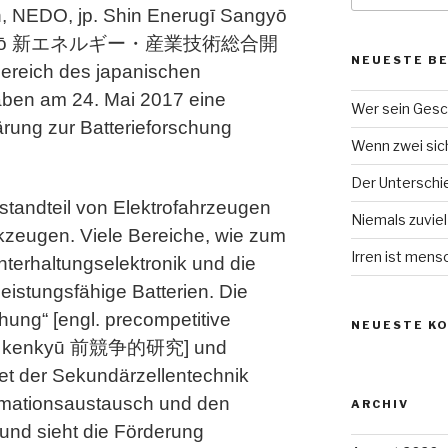
, NEDO, jp. Shin Enerugī Sangyō
tsu Kikō 新エネルギー・産業技術総合開
NEUESTE B
ereich des japanischen
aben am 24. Mai 2017 eine
Wer sein Gesc
rung zur Batterieforschung
Wenn zwei sich 
Der Unterschied
estandteil von Elektrofahrzeugen
Niemals zuvie
rkzeugen. Viele Bereiche, wie zum
Irren ist mens
Unterhaltungselektronik und die
eistungsfähige Batterien. Die
hung“ [engl. precompetitive
NEUESTE K
teki kenkyū 前競争的研究] und
et der Sekundärzellentechnik
ormationsaustausch und den
ARCHIV
und sieht die Förderung