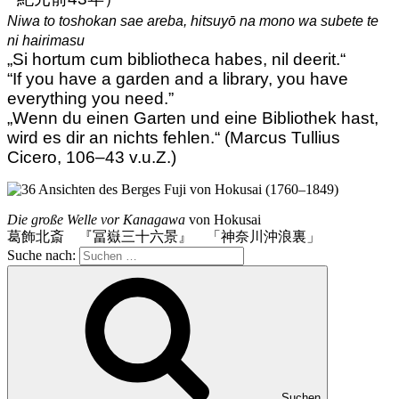
Niwa to toshokan sae areba, hitsuyō na mono wa subete te
ni hairimasu
„Si hortum cum bibliotheca habes, nil deerit.“
“If you have a garden and a library, you have
everything you need.”
„Wenn du einen Garten und eine Bibliothek hast,
wird es dir an nichts fehlen.“ (Marcus Tullius
Cicero, 106–43 v.u.Z.)
Die große Welle vor Kanagawa
von Hokusai
葛飾北斎 『冨嶽三十六景』 「神奈川沖浪裏」
Suche nach:
Suchen