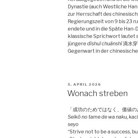
Dynastie (auch Westliche Han-Dy
zur Herrschaft des chinesisc
Regierungszeit von 9 bis 23 n
endete und in die Späte Han-
klassische Sprichwort lautet
jüngere
dīshuǐ chuānshí
滴水​穿石.
Gegenwart in der chinesisch
VERÖFFENTLICHT
5. APRIL 2026
AM
Wonach streben
「成功のためではなく、価値の
Seikō no tame de wa naku, kach
seyo
“Strive not to be a success, bu