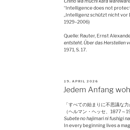
Chinō wa muchi kara wareware
“Intelligence does not protec
„Intelligenz schützt nicht vo
1929–2006)
Quelle: Rauter, Ernst Alexand
entsteht. Über das Herstellen 
1971, S. 17.
VERÖFFENTLICHT
19. APRIL 2026
AM
Jedem Anfang wohn
「すべての始まりに不思議な力
（ヘルマン・ヘッセ、1877～19
Subete no hajimari ni fushigi n
In every beginning lives a mag