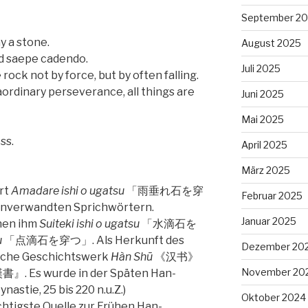
September 2
 a stone.
August 2025
ed saepe cadendo.
Juli 2025
rock not by force, but by often falling.
aordinary perseverance, all things are
Juni 2025
Mai 2025
ss.
April 2025
März 2025
rt
Amadare ishi o ugatsu
「雨垂れ石を穿
Februar 2025
innverwandten Sprichwörtern.
Januar 2025
hen ihm
Suiteki ishi o ugatsu
「水滴石を
u
「点滴石を穿つ」. Als Herkunft des
Dezember 20
ische Geschichtswerk
Hàn Shū
《汉书》
November 20
』. Es wurde in der Späten Han-
astie, 25 bis 220 n.u.Z.)
Oktober 2024
chtigste Quelle zur Frühen Han-