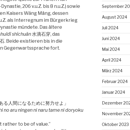
nastie, 206 v.u.Z. bis 8 n.u.Z.) sowie
September 2
hen Kaisers Wáng Mǎng, dessen
August 2024
.u.Z. als Interregnum im Bürgerkrieg
Dynastie mündete. Das ältere
Juli 2024
shuǐdī shíchuān
水滴​石穿, das
Juni 2024
 Beide existieren bis in die
en Gegenwartssprache fort.
Mai 2024
April 2024
März 2024
Februar 2024
Januar 2024
ある人間になるために努力せよ」
Dezember 20
i no aru ningen ni naru tame ni doryoku
November 20
t rather to be of value.”
Oktober 2023