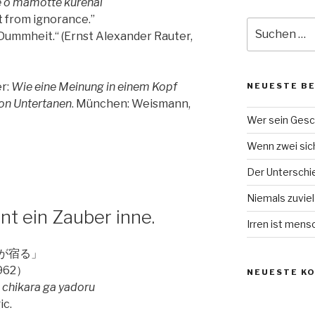
 o mamotte kurenai
t from ignorance.”
Suche
r Dummheit.“ (Ernst Alexander Rauter,
nach:
er:
Wie eine Meinung in einem Kopf
NEUESTE B
von Untertanen
. München: Weismann,
Wer sein Gesc
Wenn zwei sich 
Der Unterschied
Niemals zuvie
t ein Zauber inne.
Irren ist mens
が宿る」
62）
NEUESTE K
a chikara ga yadoru
ic.