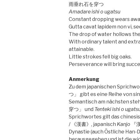
雨垂れ石を穿つ
Amadare ishi o ugatsu
Constant dropping wears away
Gutta cavat lapidem non vi, s
The drop of water hollows the 
With ordinary talent and extr
attainable.
Little strokes fell big oaks.
Perseverance will bring succe
Anmerkung
Zu dem japanischen Sprichwo
つ」 gibt es eine Reihe von s
Semantisch am nächsten ste
穿つ」 und
Tenteki ishi o ugats
Sprichwortes gilt das chines
/ 《漢書》, japanisch
Kanjo
『漢書
Dynastie (auch Östliche Han-Dyn
herausgegeben und ist die wi