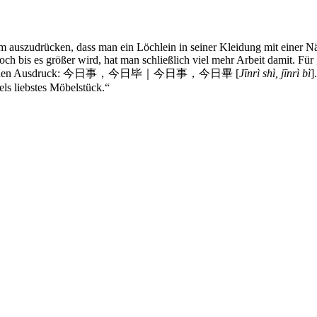
uszudrücken, dass man ein Löchlein in seiner Kleidung mit einer Näh
 bis es größer wird, hat man schließlich viel mehr Arbeit damit. Für
diomatischen Ausdruck: 今日​事，今日​毕｜今日​事，今日​畢 [
Jīnrì shì, jīnrì bì
]
fels liebstes Möbelstück.“