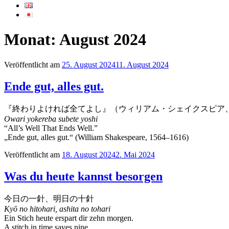
Monat:
August 2024
Veröffentlicht am
25. August 2024
11. August 2024
Ende gut, alles gut.
『終わりよければ全てよし』（ウィリアム・シェイクスピア、15
Owari yokereba subete yoshi
“All’s Well That Ends Well.”
„Ende gut, alles gut.“ (William Shakespeare, 1564–1616)
Veröffentlicht am
18. August 2024
2. Mai 2024
Was du heute kannst besorgen
今日の一針、明日の十針
Kyō no hitohari, ashita no tohari
Ein Stich heute erspart dir zehn morgen.
A stitch in time saves nine.