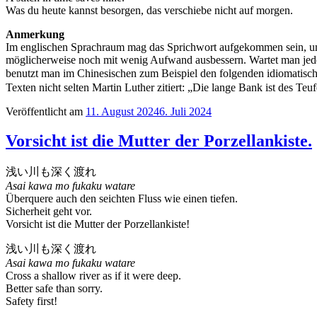
Was du heute kannst besorgen, das verschiebe nicht auf morgen.
Anmerkung
Im englischen Sprachraum mag das Sprichwort aufgekommen sein, um a
möglicherweise noch mit wenig Aufwand ausbessern. Wartet man jedoch
benutzt man im Chinesischen zum Beispiel den folgenden i
Texten nicht selten Martin Luther zitiert: „Die lange Bank ist des Teu
Veröffentlicht am
11. August 2024
6. Juli 2024
Vorsicht ist die Mutter der Porzellankiste.
浅い川も深く渡れ
Asai kawa mo fukaku watare
Überquere auch den seichten Fluss wie einen tiefen.
Sicherheit geht vor.
Vorsicht ist die Mutter der Porzellankiste!
浅い川も深く渡れ
Asai kawa mo fukaku watare
Cross a shallow river as if it were deep.
Better safe than sorry.
Safety first!