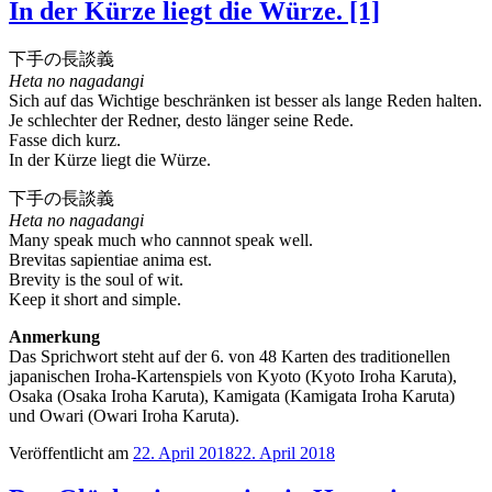
In der Kürze liegt die Würze. [1]
下手の長談義
Heta no nagadangi
Sich auf das Wichtige beschränken ist besser als lange Reden halten.
Je schlechter der Redner, desto länger seine Rede.
Fasse dich kurz.
In der Kürze liegt die Würze.
下手の長談義
Heta no nagadangi
Many speak much who cannnot speak well.
Brevitas sapientiae anima est.
Brevity is the soul of wit.
Keep it short and simple.
Anmerkung
Das Sprichwort steht auf der 6. von 48 Karten des traditionellen
japanischen Iroha-Kartenspiels von Kyoto (Kyoto Iroha Karuta),
Osaka (Osaka Iroha Karuta), Kamigata (Kamigata Iroha Karuta)
und Owari (Owari Iroha Karuta).
Veröffentlicht am
22. April 2018
22. April 2018