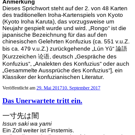
Anmerkung
Dieses Sprichwort steht auf der 2. von 48 Karten
des traditionellen Iroha-Kartenspiels von Kyoto
(Kyoto Iroha Karuta), das vorzugsweise um
Neujahr gespielt wurde und wird. „Rongo“ ist die
japanische Bezeichnung für das auf den
chinesischen Gelehrten Konfuzius (ca. 551 v.u.Z.
bis ca. 479 v.u.Z.) zurückgehende „Lún Yǔ“ 論語
[Kurzzeichen 论语, deutsch „Gespräche des
Konfuzius“, „Analekten des Konfuzius“ oder auch
„Gesammelte Aussprüche des Konfuzius“], ein
Klassiker der konfuzianischen Literatur.
Veröffentlicht am
29. Mai 2017
10. September 2017
Das Unerwartete tritt ein.
一寸先は闇
Issun saki wa yami
Ein Zoll weiter ist Finsternis.