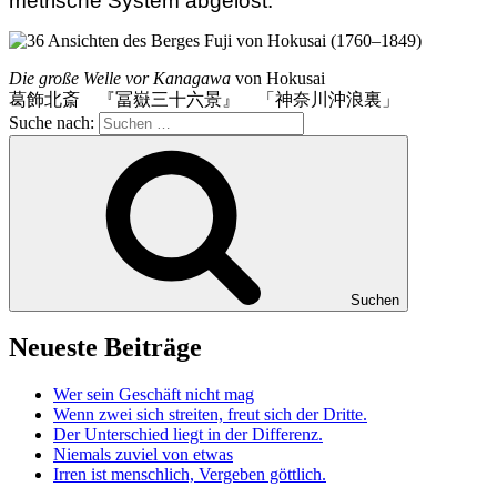
metrische System abgelöst.
Die große Welle vor Kanagawa
von Hokusai
葛飾北斎 『冨嶽三十六景』 「神奈川沖浪裏」
Suche nach:
Suchen
Neueste Beiträge
Wer sein Geschäft nicht mag
Wenn zwei sich streiten, freut sich der Dritte.
Der Unterschied liegt in der Differenz.
Niemals zuviel von etwas
Irren ist menschlich, Vergeben göttlich.