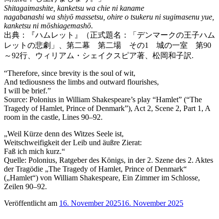
Shitagaimashite, kanketsu wa chie ni kaname
nagabanashi wa shiyō massetsu, ohire o tsukeru ni sugimasenu yue,
kanketsu ni mōshiagemashō
.
出典：『ハムレット』（正式題名：「デンマークの王子ハム
レットの悲劇」、第二幕 第二場 その1 城の一室 第90
～92行、ウィリアム・シェイクスピア著、松岡和子訳.
“Therefore, since brevity is the soul of wit,
And tediousness the limbs and outward flourishes,
I will be brief.”
Source: Polonius in William Shakespeare’s play “Hamlet” (“The
Tragedy of Hamlet, Prince of Denmark”), Act 2, Scene 2, Part 1, A
room in the castle, Lines 90–92.
„Weil Kürze denn des Witzes Seele ist,
Weitschweifigkeit der Leib und äußre Zierat:
Faß ich mich kurz.“
Quelle: Polonius, Ratgeber des Königs, in der 2. Szene des 2. Aktes
der Tragödie „The Tragedy of Hamlet, Prince of Denmark“
(„Hamlet“) von William Shakespeare, Ein Zimmer im Schlosse,
Zeilen 90–92.
Veröffentlicht am
16. November 2025
16. November 2025