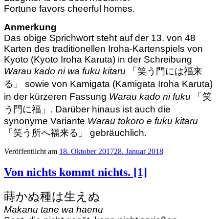
Fortune favors cheerful homes.
Anmerkung
Das obige Sprichwort steht auf der 13. von 48
Karten des traditionellen Iroha-Kartenspiels von
Kyoto (Kyoto Iroha Karuta) in der Schreibung
Warau kado ni wa fuku kitaru
「笑う門には福来
る」 sowie von Kamigata (Kamigata Iroha Karuta)
in der kürzeren Fassung
Warau kado ni fuku
「笑
う門に福」. Darüber hinaus ist auch die
synonyme Variante
Warau tokoro e fuku kitaru
「笑う所へ福来る」 gebräuchlich.
Veröffentlicht am
18. Oktober 2017
28. Januar 2018
Von nichts kommt nichts. [1]
蒔かぬ種は生えぬ
Makanu tane wa haenu