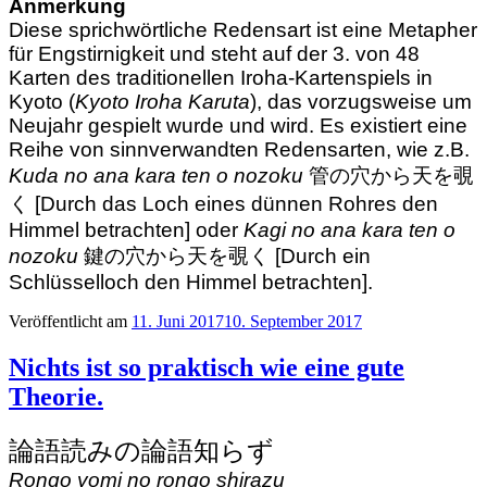
Anmerkung
Diese sprichwörtliche Redensart ist eine Metapher
für Engstirnigkeit und steht auf der 3. von 48
Karten des traditionellen Iroha-Kartenspiels in
Kyoto (
Kyoto Iroha Karuta
), das vorzugsweise um
Neujahr gespielt wurde und wird. Es existiert eine
Reihe von sinnverwandten Redensarten, wie z.B.
Kuda no ana kara ten o nozoku
管の穴から天を覗
く [Durch das Loch eines dünnen Rohres den
Himmel betrachten] oder
Kagi no ana kara ten o
nozoku
鍵の穴から天を覗く [Durch ein
Schlüsselloch den Himmel betrachten].
Veröffentlicht am
11. Juni 2017
10. September 2017
Nichts ist so praktisch wie eine gute
Theorie.
論語読みの論語知らず
Rongo yomi no rongo shirazu