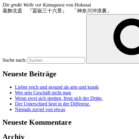
Die große Welle vor Kanagawa
von Hokusai
葛飾北斎 『冨嶽三十六景』 「神奈川沖浪裏」
Suche nach:
Neueste Beiträge
Lieber reich und gesund als arm und krank
Wer sein Geschäft nicht mag
Wenn zwei sich streiten, freut sich der Dritte.
Der Unterschied liegt in der Differenz.
Niemals zuviel von etwas
Neueste Kommentare
Archiv