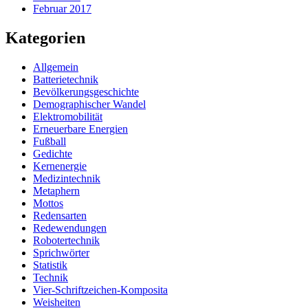
Februar 2017
Kategorien
Allgemein
Batterietechnik
Bevölkerungsgeschichte
Demographischer Wandel
Elektromobilität
Erneuerbare Energien
Fußball
Gedichte
Kernenergie
Medizintechnik
Metaphern
Mottos
Redensarten
Redewendungen
Robotertechnik
Sprichwörter
Statistik
Technik
Vier-Schriftzeichen-Komposita
Weisheiten