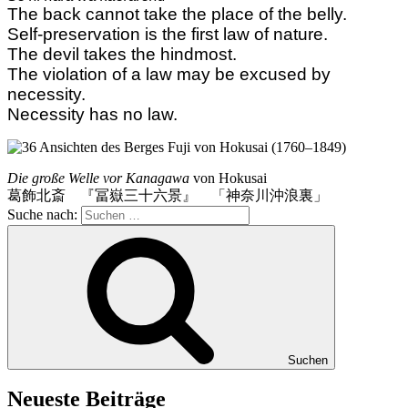
The back cannot take the place of the belly.
Self-preservation is the first law of nature.
The devil takes the hindmost.
The violation of a law may be excused by
necessity.
Necessity has no law.
Die große Welle vor Kanagawa
von Hokusai
葛飾北斎 『冨嶽三十六景』 「神奈川沖浪裏」
Suche nach:
Suchen
Neueste Beiträge