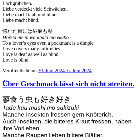
Lachgrübchen.
Liebe verdeckt viele Schwächen.
Liebe macht taub und blind.
Liebe macht blind.
惚れた目には痘痕も靨
Horeta me ni wa abata mo ekubo
To a lover’s eyes even a pockmark is a dimple.
Love covers many infirmities.
Love is deaf as well as blind.
Love is blind.
Veröffentlicht am
30. Juni 2024
16. Juni 2024
Über Geschmack lässt sich nicht streiten.
蓼食う虫も好き好き
Tade kuu mushi mo sukizuki
Manche Insekten fressen gern Knöterich.
Auch Insekten, die bitteres Kraut fressen, haben
ihre Vorlieben.
Manche Raupen lieben bittere Blätter.