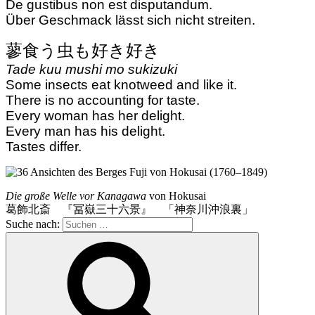
De gustibus non est disputandum.
Über Geschmack lässt sich nicht streiten.
蓼食う虫も好き好き
Tade kuu mushi mo sukizuki
Some insects eat knotweed and like it.
There is no accounting for taste.
Every woman has her delight.
Every man has his delight.
Tastes differ.
Die große Welle vor Kanagawa
von Hokusai
葛飾北斎 『冨嶽三十六景』 「神奈川沖浪裏」
Suche nach: