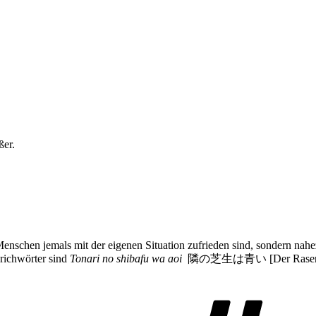
ßer.
nschen jemals mit der eigenen Situation zufrieden sind, sondern nahe
prichwörter sind
Tonari no shibafu wa aoi
隣の芝生は青い [Der Rasen des N