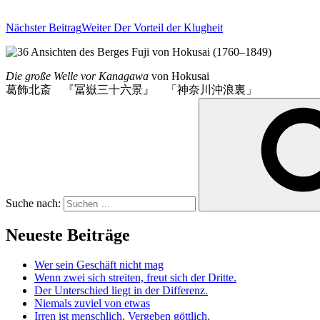
Nächster Beitrag
Weiter
Der Vorteil der Klugheit
Die große Welle vor Kanagawa
von Hokusai
葛飾北斎 『冨嶽三十六景』 「神奈川沖浪裏」
Suche nach:
Neueste Beiträge
Wer sein Geschäft nicht mag
Wenn zwei sich streiten, freut sich der Dritte.
Der Unterschied liegt in der Differenz.
Niemals zuviel von etwas
Irren ist menschlich, Vergeben göttlich.