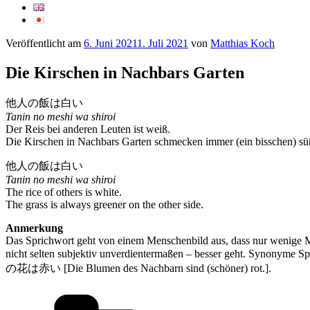
Veröffentlicht am
6. Juni 2021
1. Juli 2021
von
Matthias Koch
Die Kirschen in Nachbars Garten
他人の飯は白い
Tanin no meshi wa shiroi
Der Reis bei anderen Leuten ist weiß.
Die Kirschen in Nachbars Garten schmecken immer (ein bisschen) sü
他人の飯は白い
Tanin no meshi wa shiroi
The rice of others is white.
The grass is always greener on the other side.
Anmerkung
Das Sprichwort geht von einem Menschenbild aus, dass nur wenige Me
nicht selten subjektiv unverdientermaßen – besser geht. Synonyme S
の花は赤い [Die Blumen des Nachbarn sind (schöner) rot.].