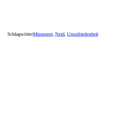
Schlagwörter
Missgunst
,
Neid
,
Unzufriedenheit