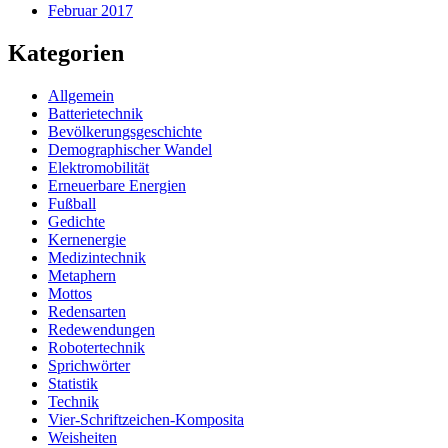
Februar 2017
Kategorien
Allgemein
Batterietechnik
Bevölkerungsgeschichte
Demographischer Wandel
Elektromobilität
Erneuerbare Energien
Fußball
Gedichte
Kernenergie
Medizintechnik
Metaphern
Mottos
Redensarten
Redewendungen
Robotertechnik
Sprichwörter
Statistik
Technik
Vier-Schriftzeichen-Komposita
Weisheiten