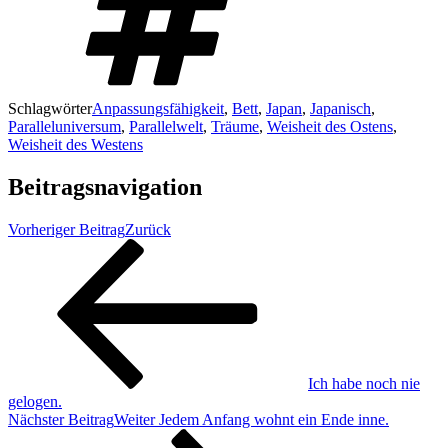
Schlagwörter
Anpassungsfähigkeit
,
Bett
,
Japan
,
Japanisch
,
Paralleluniversum
,
Parallelwelt
,
Träume
,
Weisheit des Ostens
,
Weisheit des Westens
Beitragsnavigation
Vorheriger Beitrag
Zurück
Ich habe noch nie
gelogen.
Nächster Beitrag
Weiter
Jedem Anfang wohnt ein Ende inne.