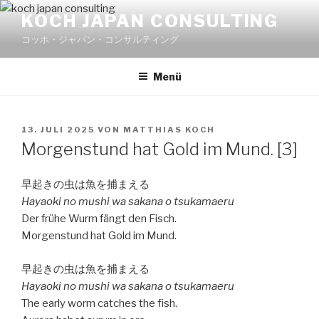
Zum
KOCH JAPAN CONSULTING
Inhalt
コッホ・ジャパン・コンサルティング
springen
Menü
VERÖFFENTLICHT
13. JULI 2025
VON
MATTHIAS KOCH
AM
Morgenstund hat Gold im Mund. [3]
早起きの虫は魚を捕まえる
Hayaoki no mushi wa sakana o tsukamaeru
Der frühe Wurm fängt den Fisch.
Morgenstund hat Gold im Mund.
早起きの虫は魚を捕まえる
Hayaoki no mushi wa sakana o tsukamaeru
The early worm catches the fish.