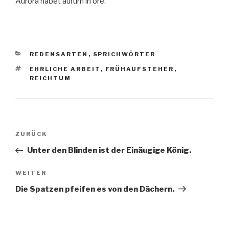
Aurora habet aurum in ore.
KATEGORIEN
REDENSARTEN
,
SPRICHWÖRTER
SCHLAGWÖRTER
EHRLICHE ARBEIT
,
FRÜHAUFSTEHER
,
REICHTUM
Beitragsnavigation
ZURÜCK
Vorheriger
Beitrag
Unter den Blinden ist der Einäugige König.
WEITER
Nächster
Beitrag
Die Spatzen pfeifen es von den Dächern.