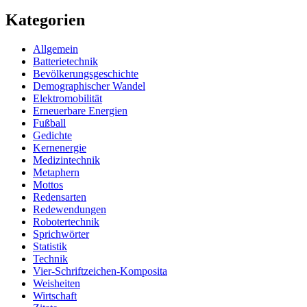
Kategorien
Allgemein
Batterietechnik
Bevölkerungsgeschichte
Demographischer Wandel
Elektromobilität
Erneuerbare Energien
Fußball
Gedichte
Kernenergie
Medizintechnik
Metaphern
Mottos
Redensarten
Redewendungen
Robotertechnik
Sprichwörter
Statistik
Technik
Vier-Schriftzeichen-Komposita
Weisheiten
Wirtschaft