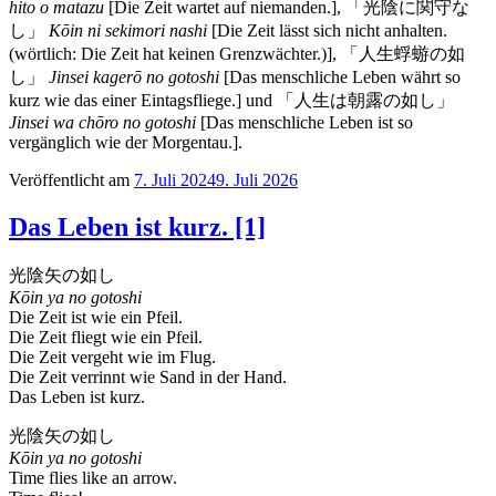
hito o matazu
[Die Zeit wartet auf niemanden.], 「光陰に関守な
し」
Kōin ni sekimori nashi
[Die Zeit lässt sich nicht anhalten.
(wörtlich: Die Zeit hat keinen Grenzwächter.)], 「人生蜉蝣の如
し」
Jinsei kagerō no gotoshi
[Das menschliche Leben währt so
kurz wie das einer Eintagsfliege.] und 「人生は朝露の如し」
Jinsei wa chōro no gotoshi
[Das menschliche Leben ist so
vergänglich wie der Morgentau.].
Veröffentlicht am
7. Juli 2024
9. Juli 2026
Das Leben ist kurz. [1]
光陰矢の如し
Kōin ya no gotoshi
Die Zeit ist wie ein Pfeil.
Die Zeit fliegt wie ein Pfeil.
Die Zeit vergeht wie im Flug.
Die Zeit verrinnt wie Sand in der Hand.
Das Leben ist kurz.
光陰矢の如し
Kōin ya no gotoshi
Time flies like an arrow.