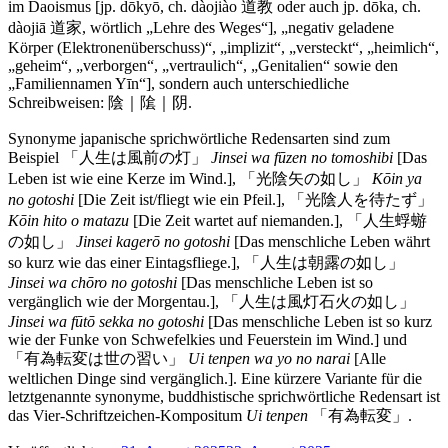
im Daoismus [jp. dōkyō, ch. dàojiào 道教 oder auch jp. dōka, ch.
dàojiā 道家, wörtlich „Lehre des Weges“], „negativ geladene
Körper (Elektronenüberschuss)“, „implizit“, „versteckt“, „heimlich“,
„geheim“, „verborgen“, „vertraulich“, „Genitalien“ sowie den
„Familiennamen Yīn“], sondern auch unterschiedliche
Schreibweisen: 陰｜隂｜阴.
Synonyme japanische sprichwörtliche Redensarten sind zum
Beispiel 「人生は風前の灯」
Jinsei wa fūzen no tomoshibi
[Das
Leben ist wie eine Kerze im Wind.], 「光陰矢の如し」
Kōin ya
no gotoshi
[Die Zeit ist/fliegt wie ein Pfeil.], 「光陰人を待たず」
Kōin hito o matazu
[Die Zeit wartet auf niemanden.], 「人生蜉蝣
の如し」
Jinsei kagerō no gotoshi
[Das menschliche Leben währt
so kurz wie das einer Eintagsfliege.], 「人生は朝露の如し」
Jinsei wa chōro no gotoshi
[Das menschliche Leben ist so
vergänglich wie der Morgentau.], 「人生は風灯石火の如し」
Jinsei wa fūtō sekka no gotoshi
[Das menschliche Leben ist so kurz
wie der Funke von Schwefelkies und Feuerstein im Wind.] und
「有為転変は世の習い」
Ui tenpen wa yo no narai
[Alle
weltlichen Dinge sind vergänglich.]. Eine kürzere Variante für die
letztgenannte synonyme, buddhistische sprichwörtliche Redensart ist
das Vier-Schriftzeichen-Kompositum
Ui tenpen
「有為転変」.