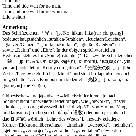
Time flies!
Time and tide wait for no man.
Time and tide wait for no woman.
Life is short.
Anmerkung
Das Schriftzeichen 「光」 [jp. Kō, hikari, hika(ru); ch. guāng]
bedeutet hauptsächlich „strahlen/Strahlen“, „leuchten/Leuchten“,
„glänzen/Glänzen“, „funkeln/Funkeln“, „gleißen/Gleißen“ etc.
sowie „Ruhm“ und „Ehre“. In der obigen sprichwörtlichen
Redensart steht es für „Sonne(nstrahlen)“. Das zweite Schriftzeichen
「陰」 [jp. In, An, On, kage, kage(ru), kumo(ru), hiso(ka); ch. yīn,
yìn, ān] bedeutet in „Kōin ya no gotoshi“ 「光陰矢の如し」 [Die
Zeit ist/fliegt wie ein Pfeil.] „Mond“ und steht im Japanischen auch
für „Schatten“. Als Kompositum bedeutet 「光陰」 [jp. kōin, ch.
guāngyīn]: die Zeit(en).
Chinesische – und japanische – Mittelschüler lernen je nach
Schulort nicht nur weitere Bedeutungen, wie „bewölkt“, „finster“,
„dunkel“, „das negative/weibliche Prinzip Yīn von Yin und Yang“
im Daoismus [jp. dōkyō, ch. dàojiào 道教 oder auch jp. dōka, ch.
dàojiā 道家, wörtlich „Lehre des Weges“], „negativ geladene
Körper (Elektronenüberschuss)“, „implizit“, „versteckt“, „heimlich“,
„geheim“, „verborgen“, „vertraulich“, „Genitalien“ sowie den
„Familiennamen Yīn“], sondern auch unterschiedliche