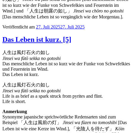
ist so kurz wie der Funke von Schwefelkies und Feuerstein im
Wind.] und 「人生は朝露の如し」
Jinsei wa chōro no gotoshi
[Das menschliche Leben ist so vergänglich wie der Morgentau.].
Veröffentlicht am
27. Juli 2025
27. Juli 2025
Das Leben ist kurz. [5]
人生は風灯石火の如し
Jinsei wa fūtō sekka no gotoshi
Das menschliche Leben ist so kurz wie der Funke von Schwefelkies
und Feuerstein im Wind.
Das Leben ist kurz.
人生は風灯石火の如し
Jinsei wa fūtō sekka no gotoshi
Life is as brief as a spark struck from pyrites and flint.
Life is short.
Anmerkung
Synonyme japanische sprichwörtliche Redensarten sind zum
Beispiel 「人生は風前の灯」
Jinsei wa fūzen no tomoshibi
[Das
Leben ist wie eine Kerze im Wind.], 「光陰人を待たず」
Kōin