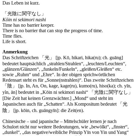
Das Leben ist kurz.
「光陰に関守なし」
Kōin ni sekimori nashi
Time has no barrier keeper.
There is no barrier that can stop the progress of time.
Time flies.
Life is short.
Anmerkung
Das Schriftzeichen 「光」 [jp. Kō, hikari, hika(ru); ch. guāng]
bedeutet hauptsächlich „strahlen/Strahlen“, „leuchten/Leuchten“,
„glänzen/Glänzen“, „funkeln/Funkeln“, „gleißen/Gleißen“ etc.
sowie „Ruhm“ und „Ehre“. In der obigen sprichwörtlichen
Redensart steht es für „Sonne(nstrahlen)“. Das zweite Schriftzeichen
「陰」 [jp. In, An, On, kage, kage(ru), kumo(ru), hiso(ka); ch. yīn,
yìn, ān] bedeutet in „Kōin ni sekimori nashi“ 「光陰に関守なし」
[Die Zeit hat keinen Grenzwächter.] „Mond“ und steht im
Japanischen auch für „Schatten“. Als Kompositum bedeutet 「光
陰」 [jp. kōin, ch. guāngyīn]: die Zeit(en).
Chinesische – und japanische – Mittelschüler lernen je nach
Schulort nicht nur weitere Bedeutungen, wie „bewölkt“, „finster“,
„dunkel“, „das negative/weibliche Prinzip Yīn von Yin und Yang“