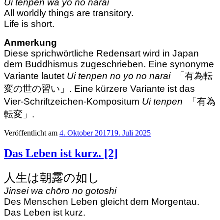
Ui tenpen wa yo no narai
All worldly things are transitory.
Life is short.
Anmerkung
Diese sprichwörtliche Redensart wird in Japan
dem Buddhismus zugeschrieben. Eine synonyme
Variante lautet
Ui tenpen no yo no narai
「有為転
変の世の習い」. Eine kürzere Variante ist das
Vier-Schriftzeichen-Kompositum
Ui tenpen
「有為
転変」.
Veröffentlicht am
4. Oktober 2017
19. Juli 2025
Das Leben ist kurz. [2]
人生は朝露の如し
Jinsei wa chōro no gotoshi
Des Menschen Leben gleicht dem Morgentau.
Das Leben ist kurz.