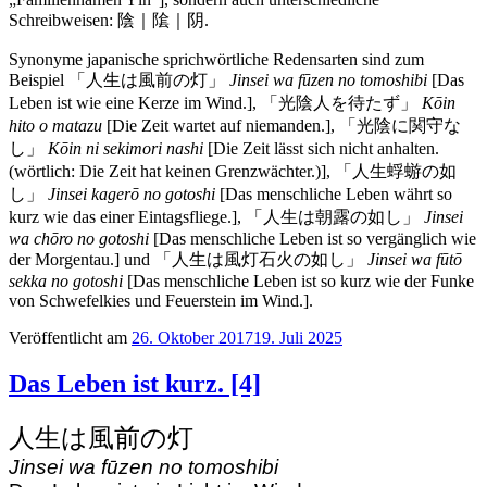
Schreibweisen: 陰｜隂｜阴.
Synonyme japanische sprichwörtliche Redensarten sind zum
Beispiel 「人生は風前の灯」
Jinsei wa fūzen no tomoshibi
[Das
Leben ist wie eine Kerze im Wind.], 「光陰人を待たず」
Kōin
hito o matazu
[Die Zeit wartet auf niemanden.], 「光陰に関守な
し」
Kōin ni sekimori nashi
[Die Zeit lässt sich nicht anhalten.
(wörtlich: Die Zeit hat keinen Grenzwächter.)], 「人生蜉蝣の如
し」
Jinsei kagerō no gotoshi
[Das menschliche Leben währt so
kurz wie das einer Eintagsfliege.], 「人生は朝露の如し」
Jinsei
wa chōro no gotoshi
[Das menschliche Leben ist so vergänglich wie
der Morgentau.] und 「人生は風灯石火の如し」
Jinsei wa fūtō
sekka no gotoshi
[Das menschliche Leben ist so kurz wie der Funke
von Schwefelkies und Feuerstein im Wind.].
Veröffentlicht am
26. Oktober 2017
19. Juli 2025
Das Leben ist kurz. [4]
人生は風前の灯
Jinsei wa fūzen no tomoshibi