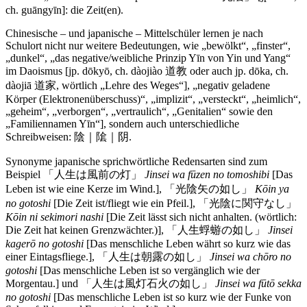
ch. guāngyīn]: die Zeit(en).
Chinesische – und japanische – Mittelschüler lernen je nach
Schulort nicht nur weitere Bedeutungen, wie „bewölkt“, „finster“,
„dunkel“, „das negative/weibliche Prinzip Yīn von Yin und Yang“
im Daoismus [jp. dōkyō, ch. dàojiào 道教 oder auch jp. dōka, ch.
dàojiā 道家, wörtlich „Lehre des Weges“], „negativ geladene
Körper (Elektronenüberschuss)“, „implizit“, „versteckt“, „heimlich“,
„geheim“, „verborgen“, „vertraulich“, „Genitalien“ sowie den
„Familiennamen Yīn“], sondern auch unterschiedliche
Schreibweisen: 陰｜隂｜阴.
Synonyme japanische sprichwörtliche Redensarten sind zum
Beispiel 「人生は風前の灯」
Jinsei wa fūzen no tomoshibi
[Das
Leben ist wie eine Kerze im Wind.], 「光陰矢の如し」
Kōin ya
no gotoshi
[Die Zeit ist/fliegt wie ein Pfeil.], 「光陰に関守なし」
Kōin ni sekimori nashi
[Die Zeit lässt sich nicht anhalten. (wörtlich:
Die Zeit hat keinen Grenzwächter.)], 「人生蜉蝣の如し」
Jinsei
kagerō no gotoshi
[Das menschliche Leben währt so kurz wie das
einer Eintagsfliege.], 「人生は朝露の如し」
Jinsei wa chōro no
gotoshi
[Das menschliche Leben ist so vergänglich wie der
Morgentau.] und 「人生は風灯石火の如し」
Jinsei wa fūtō sekka
no gotoshi
[Das menschliche Leben ist so kurz wie der Funke von