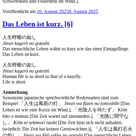
Schwefelkies und Feuerstein im Wind.].
Veröffentlicht am
10. August 2025
8. August 2025
Das Leben ist kurz. [6]
人生蜉蝣の如し
Jinsei kagerō no gotoshi
Das menschliche Leben währt so kurz wie das einer Eintagsfliege.
Das Leben ist kurz.
人生蜉蝣の如し
Jinsei kagerō no gotoshi
Human life is as short as that of a mayfly.
Life is short.
Anmerkung
Synonyme japanische sprichwörtliche Redensarten sind zum
Beispiel 「人生は風前の灯」
Jinsei wa fūzen no tomoshibi
[Das
Leben ist wie eine Kerze im Wind.], 「光陰人を待たず」
Kōin
hito o matazu
[Die Zeit wartet auf niemanden.], 「光陰に関守な
し」
Kōin ni sekimori nashi
[Die Zeit lässt sich nicht anhalten.
(wörtlich: Die Zeit hat keinen Grenzwächter.)], 「人生は風灯石火
の如し」
Jinsei wa fūtō sekka no gotoshi
[Das menschliche Leben