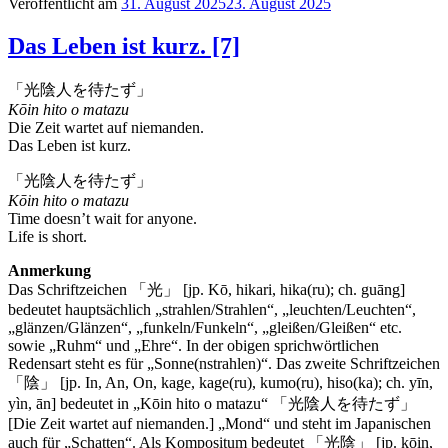
Veröffentlicht am
31. August 2025
23. August 2025
Das Leben ist kurz. [7]
「光陰人を待たず」
Kōin hito o matazu
Die Zeit wartet auf niemanden.
Das Leben ist kurz.
「光陰人を待たず」
Kōin hito o matazu
Time doesn’t wait for anyone.
Life is short.
Anmerkung
Das Schriftzeichen 「光」 [jp. Kō, hikari, hika(ru); ch. guāng]
bedeutet hauptsächlich „strahlen/Strahlen“, „leuchten/Leuchten“,
„glänzen/Glänzen“, „funkeln/Funkeln“, „gleißen/Gleißen“ etc.
sowie „Ruhm“ und „Ehre“. In der obigen sprichwörtlichen
Redensart steht es für „Sonne(nstrahlen)“. Das zweite Schriftzeichen
「陰」 [jp. In, An, On, kage, kage(ru), kumo(ru), hiso(ka); ch. yīn,
yìn, ān] bedeutet in „Kōin hito o matazu“ 「光陰人を待たず」
[Die Zeit wartet auf niemanden.] „Mond“ und steht im Japanischen
auch für „Schatten“. Als Kompositum bedeutet 「光陰」 [jp. kōin,