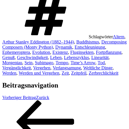
Schlagwörter
Altern
,
Arthur Stanley Eddington (1882–1944)
,
Buddhismus
,
Decomposing
Composers (Monty Python)
,
Dynamik
,
Entschleunigung
,
Ephemeroptera
,
Evolution
,
Existenz
,
Fluginsekten
,
Fortpflanzung
,
Genuß
,
Geschwindigkeit
,
Leben
,
Lebenszyklus
,
Linearität
,
Morgentau
,
Sein
,
Subimago
,
Tempo
,
Time’s Arrow
,
Tod
,
Vergänglichkeit
,
Vergehen
,
Verlangsamung
,
Weltliche Dinge
,
Werden
,
Werden und Vergehen
,
Zeit
,
Zeitpfeil
,
Zerbrechlichkeit
Beitragsnavigation
Vorheriger Beitrag
Zurück