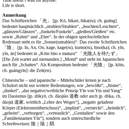
Time doesn’t wait for anyone.
Life is short.
Anmerkung
Das Schriftzeichen 「光」 [jp. Kō, hikari, hika(ru); ch. guāng]
bedeutet hauptsächlich „strahlen/Strahlen“, „leuchten/Leuchten“,
„glänzen/Glänzen“, „funkeln/Funkeln“, „gleißen/Gleißen“ etc.
sowie „Ruhm“ und „Ehre“. In der obigen sprichwörtlichen
Redensart steht es für „Sonne(nstrahlen)“. Das zweite Schriftzeichen
「陰」 [jp. In, An, On, kage, kage(ru), kumo(ru), hiso(ka); ch. yīn,
yìn, ān] bedeutet in „Kōin hito o matazu“ 「光陰人を待たず」
[Die Zeit wartet auf niemanden.] „Mond“ und steht im Japanischen
auch für „Schatten“. Als Kompositum bedeutet 「光陰」 [jp. kōin,
ch. guāngyīn]: die Zeit(en).
Chinesische – und japanische – Mittelschüler lernen je nach
Schulort nicht nur weitere Bedeutungen, wie „bewölkt“, „finster“,
„dunkel“, „das negative/weibliche Prinzip Yīn von Yin und Yang“
im Daoismus [jp. dōkyō, ch. dàojiào 道教 oder auch jp. dōka, ch.
dàojiā 道家, wörtlich „Lehre des Weges“], „negativ geladene
Körper (Elektronenüberschuss)“, „implizit“, „versteckt“, „heimlich“,
„geheim“, „verborgen“, „vertraulich“, „Genitalien“ sowie den
„Familiennamen Yīn“], sondern auch unterschiedliche
Schreibweisen: 陰｜隂｜阴.