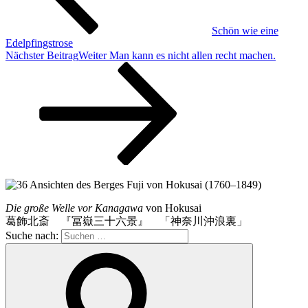
Schön wie eine
Edelpfingstrose
Nächster Beitrag
Weiter
Man kann es nicht allen recht machen.
Die große Welle vor Kanagawa
von Hokusai
葛飾北斎 『冨嶽三十六景』 「神奈川沖浪裏」
Suche nach: