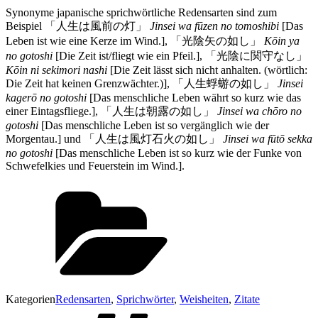
Synonyme japanische sprichwörtliche Redensarten sind zum
Beispiel 「人生は風前の灯」
Jinsei wa fūzen no tomoshibi
[Das
Leben ist wie eine Kerze im Wind.], 「光陰矢の如し」
Kōin ya
no gotoshi
[Die Zeit ist/fliegt wie ein Pfeil.], 「光陰に関守なし」
Kōin ni sekimori nashi
[Die Zeit lässt sich nicht anhalten. (wörtlich:
Die Zeit hat keinen Grenzwächter.)], 「人生蜉蝣の如し」
Jinsei
kagerō no gotoshi
[Das menschliche Leben währt so kurz wie das
einer Eintagsfliege.], 「人生は朝露の如し」
Jinsei wa chōro no
gotoshi
[Das menschliche Leben ist so vergänglich wie der
Morgentau.] und 「人生は風灯石火の如し」
Jinsei wa fūtō sekka
no gotoshi
[Das menschliche Leben ist so kurz wie der Funke von
Schwefelkies und Feuerstein im Wind.].
Kategorien
Redensarten
,
Sprichwörter
,
Weisheiten
,
Zitate